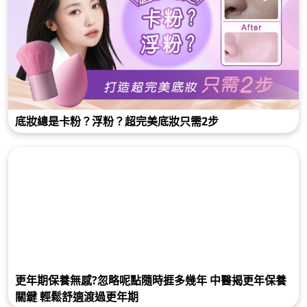
底妝總是卡粉？浮粉？超完美底妝只需2步
更年期保養無感?忽略呢點隨時捱多幾年 中醫揭更年保養
關鍵 輕鬆舒適渡過更年期