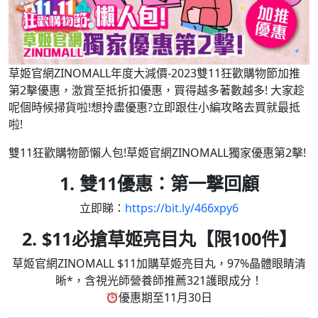
草姬官網ZINOMALL年度大減價-2023雙11狂歡購物節加推
第2擊優惠，激賞至抵折扣優惠，買得越多著數越多! 大家趁
呢個時候掃貨啦!想拎盡優惠?立即跟住小編攻略去買就最抵
啦!
雙11狂歡購物節懶人包!草姬官網ZINOMALL獨家優惠第2擊!
1. 雙11優惠：第一撃回顧
立即睇：
https://bit.ly/466xpy6
2. $11必搶草姬亮目丸【限100件】
草姬官網ZINOMALL $11加購草姬亮目丸，97%晶體眼睛清
晰*，含視光師營養師推薦321護眼成分！
優惠期至11月30日