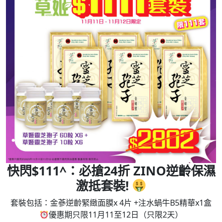
快閃$111^：必搶24折 ZINO逆齡保濕
激抵套裝!
套裝包括：金蔘逆齡緊緻面膜x 4片 +注水蝸牛B5精華x1盒
優惠期只限11月11至12日（只限2天）