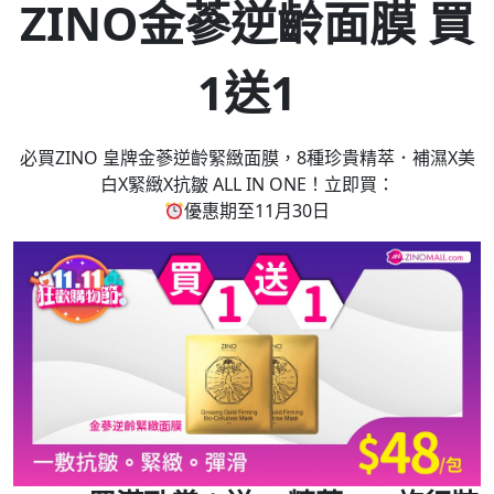
ZINO金蔘逆齡面膜 買
1送1
必買ZINO 皇牌金蔘逆齡緊緻面膜，8種珍貴精萃．補濕X美
白X緊緻X抗皺 ALL IN ONE！立即買：
優惠期至11月30日