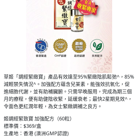
草姬「調經緊緻寶」產品有效達至95%緊緻陰肌鬆弛^，85%
減輕禁失情況^。加強配方蘊含兒茶素，能強效抗氧化，促
進細胞代謝，並有助補臟腑。只需早晚服用，完成為期三個
月的療程，便有助健陰收緊，延缓衰老；最快2星期見效^，
令面色更紅潤年輕，為女士緊緻調補之良方。
姬調經緊致寶 加強配方（60粒）
標準價：$369/盒
生產地：香港 (澳洲GMP認證)