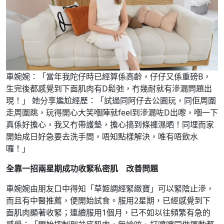
車婉婉：「當年我陀仔時已經算係高齡，仔仔又係重磅B，
生完後都感覺到下面肌肉有D鬆弛，冇幾耐就有滲漏問題出
現！」 她分享尷尬經歷：「試過同阿仔去公園玩，同佢周圍
走周圍跳，玩得開心大笑嗰陣就feel到滲漏咗D出嚟，嗰一下
真係好擔心，我又冇帶護墊，擔心搞到條褲濕晒！同埋而家
開始成日好急要去洗手間，唔知點樣解決，唯有唔飲水
囉！」
全靠一招兩星期成功收緊私密肌 改善問題
車婉婉由朋友口中得知「草姬調經緊緻寶」可以緊陰止滲，
而且有中醫推薦，便開始試食。服用2星期，已經感覺到下
面肌肉顯著收緊；連續服用1個月，已不如以往頻繁有急的