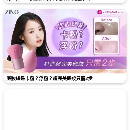
底妝總是卡粉？浮粉？超完美底妝只需2步