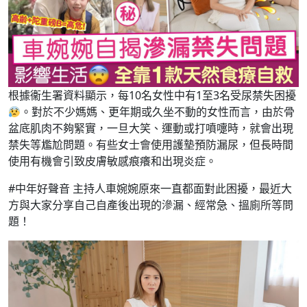
根據衞生署資料顯示，每10名女性中有1至3名受尿禁失困擾
。對於不少媽媽、更年期或久坐不動的女性而言，由於骨
盆底肌肉不夠緊實，一旦大笑、運動或打噴嚏時，就會出現
禁失等尷尬問題。有些女士會使用護墊預防漏尿，但長時間
使用有機會引致皮膚敏感痕癢和出現炎症。
#中年好聲音 主持人車婉婉原來一直都面對此困擾，最近大
方與大家分享自己自產後出現的滲漏、經常急、搵廁所等問
題！