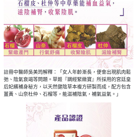
註冊中醫師吳美筠解釋：「女人年齡漸長，便會出現肌肉鬆
弛、陰氣衰竭等問題。草姬『調經緊緻寶』所採用的宮廷皇
后妃繽補身秘方，以天然健陰草本複方研製而成，配方包含
薑黃、山奈杜仲、石榴等，能滋補陰氣，補氣益氣。」