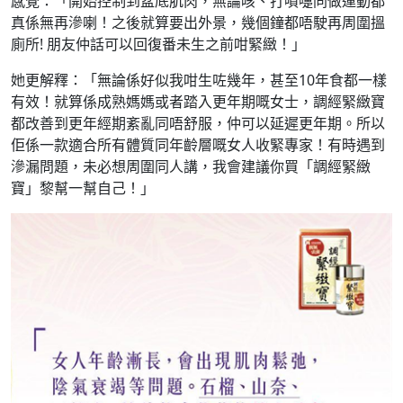
感覺：「開始控制到盆底肌肉，無論咳、打噴嚏同做運動都
真係無再滲喇！之後就算要出外景，幾個鐘都唔駛再周圍搵
廁所! 朋友仲話可以回復番未生之前咁緊緻！」
她更解釋：「無論係好似我咁生咗幾年，甚至10年食都一樣
有效！就算係成熟媽媽或者踏入更年期嘅女士，調經緊緻寶
都改善到更年經期紊亂同唔舒服，仲可以延遲更年期。所以
佢係一款適合所有體質同年齡層嘅女人收緊專家！有時遇到
滲漏問題，未必想周圍同人講，我會建議你買「調經緊緻
寶」黎幫一幫自己！」