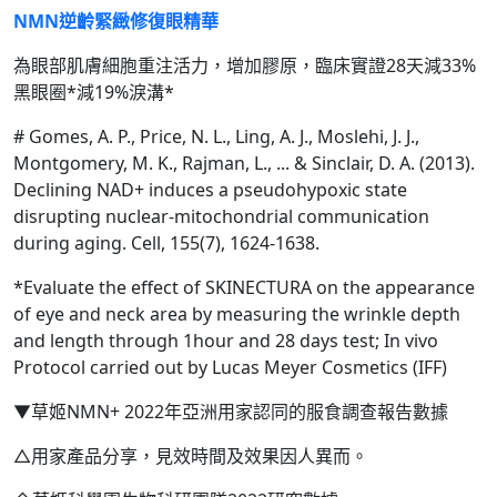
NMN逆齡緊緻修復眼精華
為眼部肌膚細胞重注活力，增加膠原，臨床實證28天減33%
黑眼圈*減19%淚溝*
# Gomes, A. P., Price, N. L., Ling, A. J., Moslehi, J. J.,
Montgomery, M. K., Rajman, L., ... & Sinclair, D. A. (2013).
Declining NAD+ induces a pseudohypoxic state
disrupting nuclear-mitochondrial communication
during aging. Cell, 155(7), 1624-1638.
*Evaluate the effect of SKINECTURA on the appearance
of eye and neck area by measuring the wrinkle depth
and length through 1hour and 28 days test; In vivo
Protocol carried out by Lucas Meyer Cosmetics (IFF)
▼草姬NMN+ 2022年亞洲用家認同的服食調查報告數據
△用家產品分享，見效時間及效果因人異而。