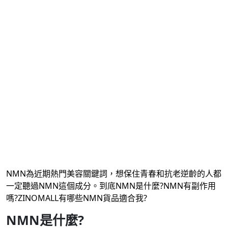
NMN為近期熱門美容關鍵詞，想保住青春和抗老逆齡的人都
一定聽過NMN這個成分。到底NMN是什麼?NMN有副作用
嗎?ZINOMALL有哪些NMN貨品適合我?
NMN
是什麼
?