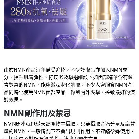
由於NMN產品近年備受追捧，不少護膚品亦加入NMN成
分，提升肌膚彈性、打衰老及擊退細紋。如面部精華含有蘊
含豐富的NMN，能夠滋潤老化肌膚，不少人會服食NMN產
品同時化使用NMN面部產品，做到內外夾擊，達致最好的涷
齡效果。
NMN副作用及禁忌
NMN原本就能從天然食物中攝取，只要攝取合適分量及高質
量的NMN，一般情況下不會出現副作用。不建議孕婦使用，
長期病患及對配方敏感者，請諮詢醫生意見。