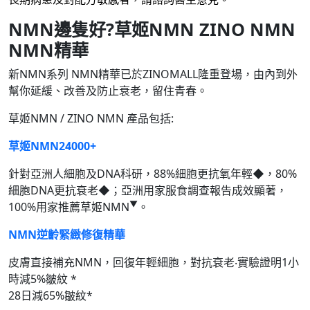
NMN邊隻好?草姬NMN ZINO NMN
NMN精華
新NMN系列 NMN精華已於ZINOMALL隆重登場，由內到外
幫你延緩、改善及防止衰老，留住青春。
草姬NMN / ZINO NMN 產品包括:
草姬NMN24000+
針對亞洲人細胞及DNA科研，88%細胞更抗氧年輕◆，80%
細胞DNA更抗衰老◆；亞洲用家服食調查報告成效顯著，
▼
100%用家推薦草姬NMN
。
NMN逆齡緊緻修復精華
皮膚直接補充NMN，回復年輕細胞，對抗衰老‧實驗證明1小
時減5%皺紋 *
28日減65%皺紋*