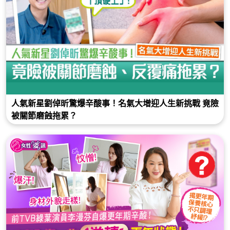
人氣新星劉倬昕驚爆辛酸事！名氣大增迎人生新挑戰 竟險
被關節磨蝕拖累？