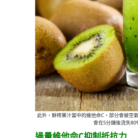
此外，鮮榨果汁當中的維他命C，部分會被空
會在5分鐘後流失8
過量維他命C抑制抵抗力