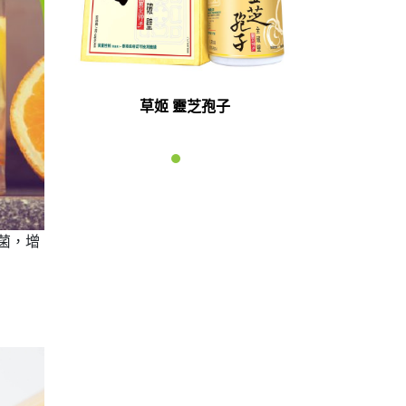
草姬 靈芝孢子
菌，增