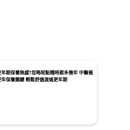
更年期保養無感?忽略呢點隨時捱多幾年 中醫揭
更年保養關鍵 輕鬆舒適渡過更年期