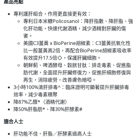
產品亮點
專利護肝組合，作用更直接更有效：
專利日本米糠Policosanol：降肝指數、降肝脂、強
化肝功能，快速代謝酒精，減少酒精對肝臟的傷
害。
美國C3薑黃 x BioPerine胡椒素：C3薑黃抗氧化性
比一般薑黃高2倍，再配合BioPerine胡椒素吸收率
有效提升17.5倍◇，保護肝臟細胞。
朝鮮薊、啤酒酵母、穀胱甘肽：排走毒素、促進脂
肪代謝，全面提升肝臟修復力，促進肝細胞修復與
再生，消除疲勞，改善膚色暗啞。
3小時100%清肝排毒^：臨床證明可顯著提升肝臟排毒
效率，減少毒素積聚
降87%乙醛*（酒精代謝）
降50%肝脂肪*、降30%肝酵素#
適合人士
肝功能不佳、肝脂／肝酵素過高人士