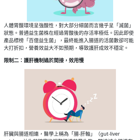
人體胃酸環境呈強酸性，對大部分細菌而言幾乎呈「滅菌」
狀態。普通益生菌株在經過胃酸後的存活率極低。因此即使
產品標榜「百億益生菌」，最終能進入腸道的活菌數卻可能
大打折扣，營養效益大不如預期，導致護肝成效不穩定。
限制二：護肝機制過於間接，效用慢
肝臟與腸道相連，醫學上稱為「腸-肝軸」（gut-liver