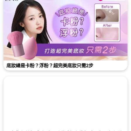
底妝總是卡粉？浮粉？超完美底妝只需2步