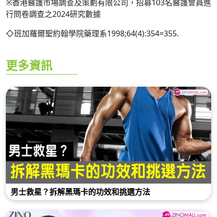
※香港醫護市場調查及策劃有限公司，招募103名醫護會員進
行問卷調查之2024研究數據
◇班加羅爾聖約翰學院藥理系1998;64(4):354=355.
更多資訊
男士救星？拆解黑瑪卡的功效和挑選方法