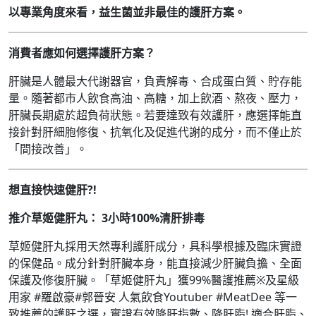
以專業角度來看，益生菌並非最佳的護肝方案。
消費者應如何選擇護肝方案？
肝臟是人體最大代謝器官，負責解毒、合成蛋白質、貯存能
量。隨著都市人飲食高油、高糖，加上飲酒、熬夜、壓力，
肝臟長期處於超負荷狀態。若要達致有效護肝，應選擇能直
接針對肝細胞修復、抗氧化及促進代謝的成分，而不僅止於
「間接改善」。
想直接快速健肝
?!
推介草姬健肝丸：
3
小時
100%
清肝排毒
草姬健肝丸採用天然專利護肝成分，具科學根據及臨床實證
的保健品。成分針對肝臟本身，能直接減少肝臟負擔、全面
保護及修復肝臟。「草姬健肝丸」獲99%醫護推薦※及星級
用家 #羅啟豪#郭晉安 人氣飲食Youtuber #MeatDee 等一
致推薦的護肝之選，實證有效降肝指數、降肝脂! 適合肝脂、