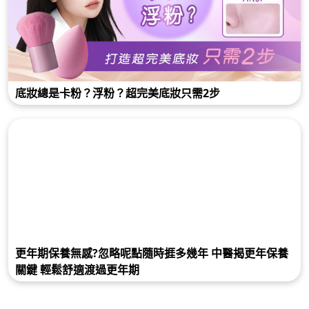
底妝總是卡粉？浮粉？超完美底妝只需2步
更年期保養無感?忽略呢點隨時捱多幾年 中醫揭更年保養
關鍵 輕鬆舒適渡過更年期