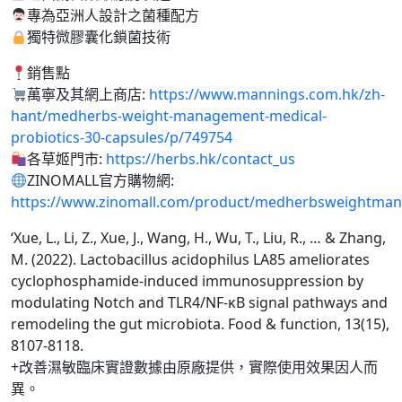
專為亞洲人設計之菌種配方
獨特微膠囊化鎖菌技術
銷售點
萬寧及其網上商店:
https://www.mannings.com.hk/zh-
hant/medherbs-weight-management-medical-
probiotics-30-capsules/p/749754
各草姬門市:
https://herbs.hk/contact_us
ZINOMALL官方購物網:
https://www.zinomall.com/product/medherbsweightman
‘Xue, L., Li, Z., Xue, J., Wang, H., Wu, T., Liu, R., … & Zhang,
M. (2022). Lactobacillus acidophilus LA85 ameliorates
cyclophosphamide-induced immunosuppression by
modulating Notch and TLR4/NF-κB signal pathways and
remodeling the gut microbiota. Food & function, 13(15),
8107-8118.
+改善濕敏臨床實證數據由原廠提供，實際使用效果因人而
異。