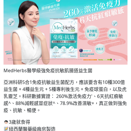
MedHerbs醫學級強免疫抗敏肌腸道益生菌
亞洲科研5合1免疫抗敏益生菌配方，應該要含有10種300億
益生菌 + 4種益生元 + 5種專利後生元 + 免疫球蛋白，以及虎
乳靈芝。科研數據實證： 260%激活免疫力'、6天抗紅痕敏
感^、88%減輕感冒症狀^、78.9%改善濕敏+，真正做到強免
疫、抗敏、暢便。
3歲就食得
紐西蘭醫藥級廠房製造