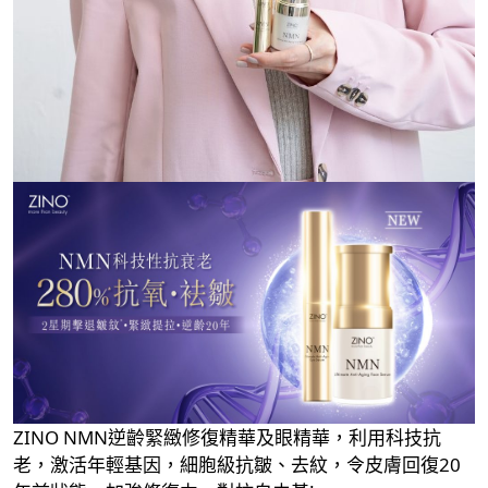
ZINO NMN逆齡緊緻修復精華及眼精華，利用科技抗
老，激活年輕基因，細胞級抗皺、去紋，令皮膚回復20