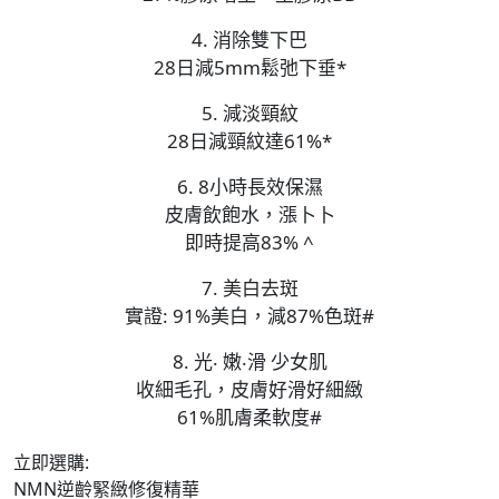
4. 消除雙下巴
28日減5mm鬆弛下垂*
5. 減淡頸紋
28日減頸紋達61%*
6. 8小時長效保濕
皮膚飲飽水，漲卜卜
即時提高83% ^
7. 美白去斑
實證: 91%美白，減87%色斑#
8. 光‧ 嫩‧滑 少女肌
收細毛孔，皮膚好滑好細緻
61%肌膚柔軟度#
立即選購:
NMN逆齡緊緻修復精華