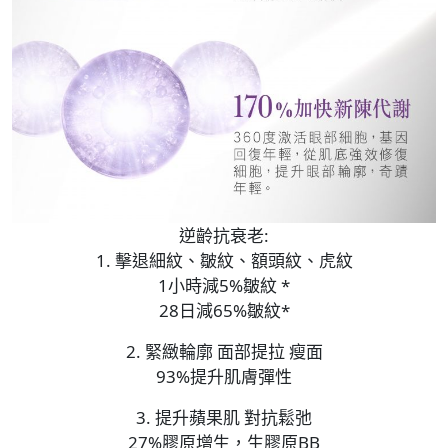
逆齡抗衰老:
1. 擊退細紋、皺紋、額頭紋、虎紋
1小時減5%皺紋 *
28日減65%皺紋*
2. 緊緻輪廓 面部提拉 瘦面
93%提升肌膚彈性
3. 提升蘋果肌 對抗鬆弛
27%膠原增生，生膠原BB