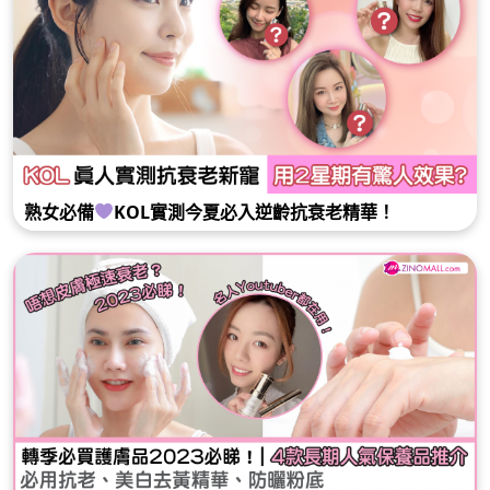
熟女必備
KOL實測今夏必入逆齡抗衰老精華！