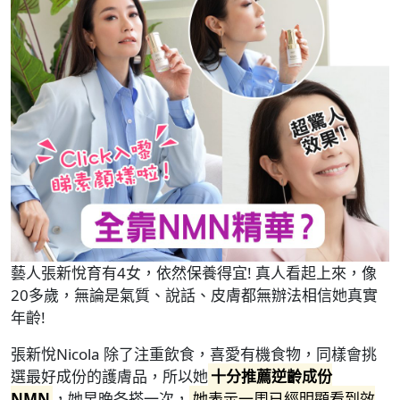
藝人張新悅育有4女，依然保養得宜! 真人看起上來，像
20多歲，無論是氣質、說話、皮膚都無辦法相信她真實
年齡!
張新悅Nicola 除了注重飲食，喜愛有機食物，同樣會挑
選最好成份的護膚品，所以她
十分推薦逆齡成份
NMN
，她早晚各搽一次，
她表示一周已經明顯看到效