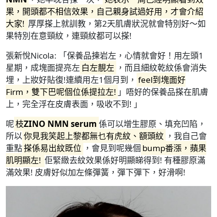
果，開頭都不相信效果，自己親身試過好用，才會介紹
大家!
厚厚搽上就訓教，第2天肌膚狀況就會特別好～如
果特別在意頸紋，連頸紋都可以搽!
張新悅Nicola: 「保養品揀岩左，心情就會好！用左頭1
星期，成塊面提亮左
白左靚左
，而且細紋乾紋係會消失
埋，上妝好貼復!連續用左1個月到，
feel到塊面好
Firm，雙下巴呢個位係提拉左!
」唔好的保養品搽在肌膚
上，完全浮在皮膚表面，吸收不到! 」
呢
枝
ZINO NMN serum
係可以增生膠原、填充凹陷，
所以
你見我笑起上黎都無乜有虎紋、額頭紋
，我自己會
重點
搽係易出紋既位
，會見到呢幾個
bump番漲，蘋果
肌明顯左!
佢緊緻去紋效果係好明顯睇得到! 有種膠原滿
滿效果! 皮膚好似加左條彈簧，彈下彈下，好滑啊!