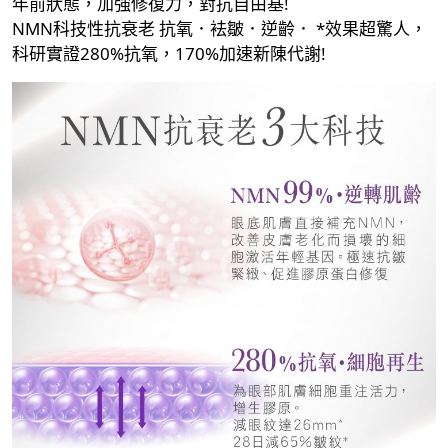
年前狀態，加強修復力，對抗自由基!
NMN科技性抗衰老 抗氧．袪皺．逆齡． *效果超驚人，
科研實證280%抗氧，170%加速新陳代謝!