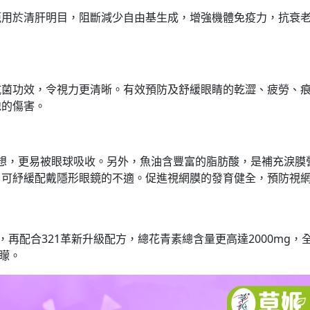
範用於清肝明目，阻斷減少自由基生成，增強機體免疫力，抗衰
抗菌功效，令視力更清晰。有效預防及舒緩眼睛的乾澀、疲勞、
胞的傷害。
最為理想，更易被眼球吸收。另外，魚油含豐富的脂肪酸，是補充淚膜
，可紓緩配戴隱形眼鏡的不適。促進視網膜的發育健全，預防視
再配合321革新升級配方，總花青素總含量更高達2000mg，
眼矇。