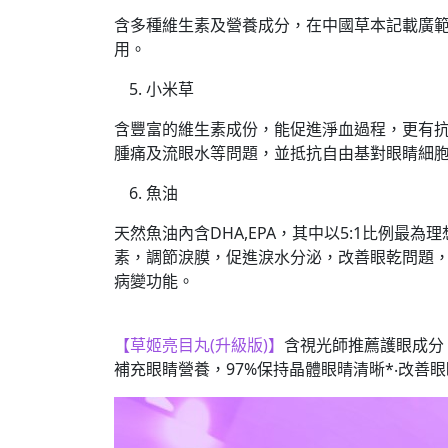
含多種維生素及營養成分，在中國草本記載廣
用。
小米草
含豐富的維生素成份，能促進淨血過程，更有
腫痛及流眼水等問題，並抵抗自由基對眼睛細
魚油
天然魚油內含DHA,EPA，其中以5:1比例
素，調節淚膜，促進淚水分泌，改善眼乾問題
病變功能。
【草姬亮目丸(升級版)】
含視光師推薦護眼成分，
補充眼睛營養，97%保持晶體眼晴清晰*‧改善