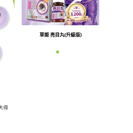
草姬 亮目丸(升級版)
大得