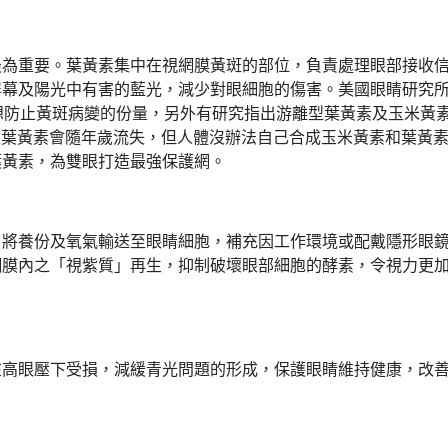
最為重要。葉黃素集中在視網膜黃斑的部位，負責處理眼部接收
屏幕及陽光中有害的藍光，減少對眼細胞的傷害。美國眼睛研究
想防止黃斑病變的份量，另外有研究指出游離型葉黃素及玉米黃
素及葉黃素會隨年歲流失，但人體沒辦法自己合成玉米黃素和葉黃
葉黃素，為雙眼打造最強保護網。
，將養份及氧氣輸送至眼睛細胞，補充因工作環境或配戴隱形眼
網膜內之「視紫質」再生，抑制破壞眼部細胞的酵素，令視力更
在高眼壓下受損，減緩青光問題的形成，保護眼睛維持健康，改