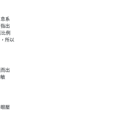
信息系
所指出
素比例
素，所以
鏡而出
加敏
善眼壓