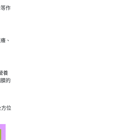
老等作
痕癢、
營養
網膜的
全方位