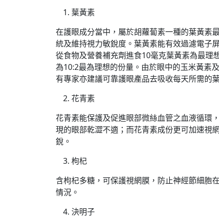
葉黃素
在護眼成分當中，屬於胡蘿蔔素一種的葉黃素
統及維持視力敏銳度。葉黃素能有效過濾電子
從食物及營養補充劑進食10毫克葉黃素為最理
為10:2最為理想的份量。由於眼中的玉米黃
有專家亦建議可靠護眼產品去吸收每天所需的
花青素
花青素能保護及促進眼部微絲血管之血液循環
現的眼部乾澀不適；而花青素成份更可加速視
銳。
枸杞
含枸杞多糖，可保護視網膜，防止神經節細胞
情況。
決明子