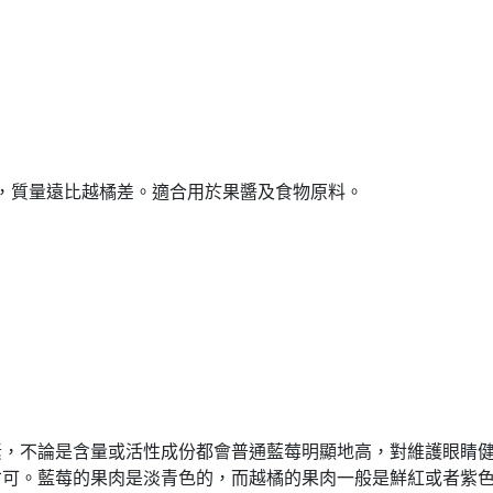
植，質量遠比越橘差。適合用於果醬及食物原料。
素，不論是含量或活性成份都會普通藍莓明顯地高，對維護眼睛
才可。藍莓的果肉是淡青色的，而越橘的果肉一般是鮮紅或者紫