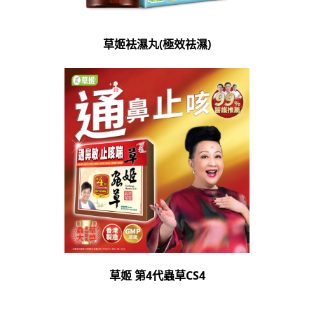
草姬袪濕丸(極效祛濕)
草姬 第4代蟲草CS4