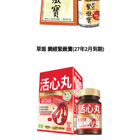
草姬 調經緊緻寶(27年2月到期)