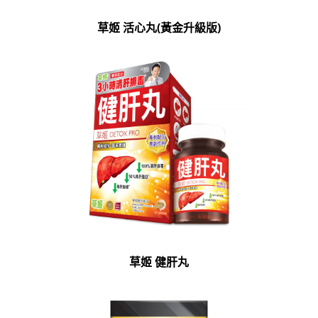
草姬 活心丸(黃金升級版)
草姬 健肝丸