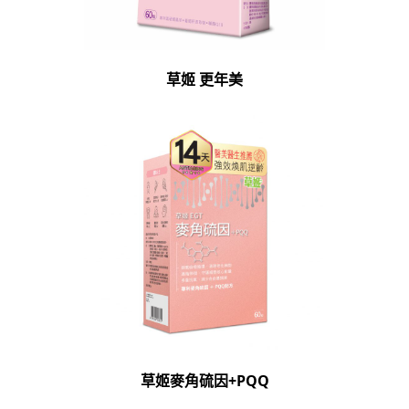
草姬 更年美
草姬麥角硫因+PQQ