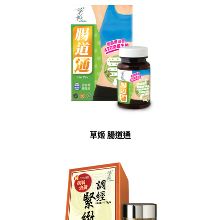
草姬 腸道通