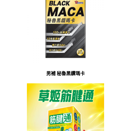
男補 秘魯黑鑽瑪卡