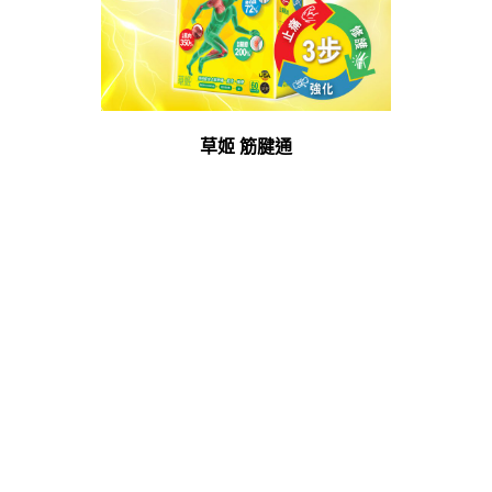
草姬 筋腱通