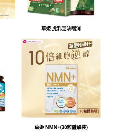
草姬 虎乳芝咳喘消
草姬 NMN+(30粒體驗裝)