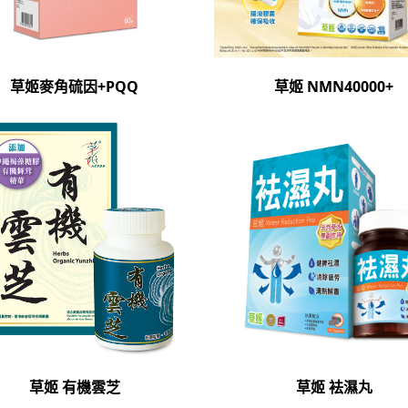
草姬麥角硫因+PQQ
草姬 NMN40000+
草姬 有機雲芝
草姬 袪濕丸