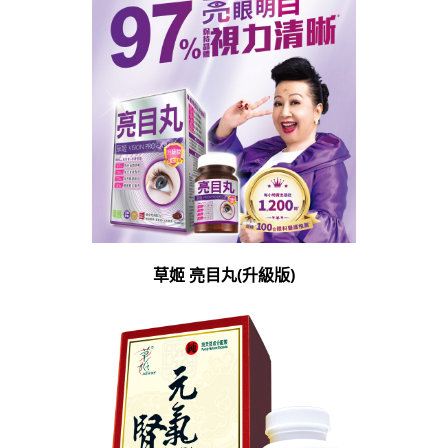
草姬 亮目丸(升級版)