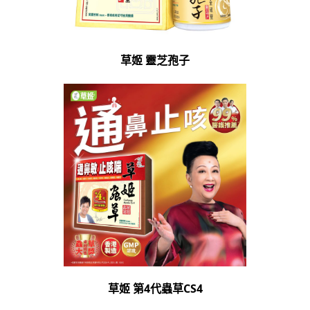
草姬 靈芝孢子
草姬 第4代蟲草CS4