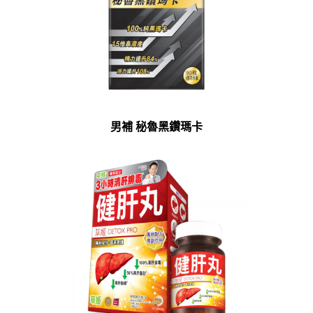
男補 秘魯黑鑽瑪卡