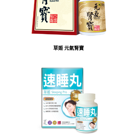
草姬 元氣腎寶