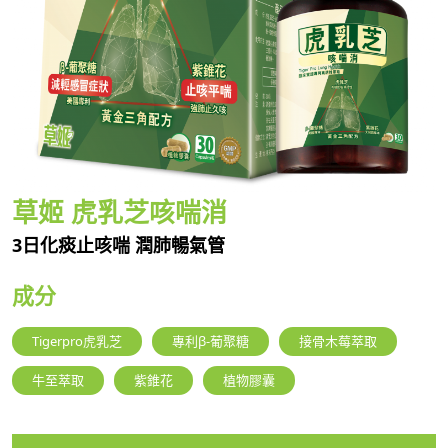
草姬 虎乳芝咳喘消
3日化痰止咳喘 潤肺暢氣管
成分
Tigerpro虎乳芝
專利β-葡聚糖
接骨木莓萃取
牛至萃取
紫錐花
植物膠囊