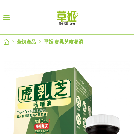
全線產品
草姬 虎乳芝咳喘消