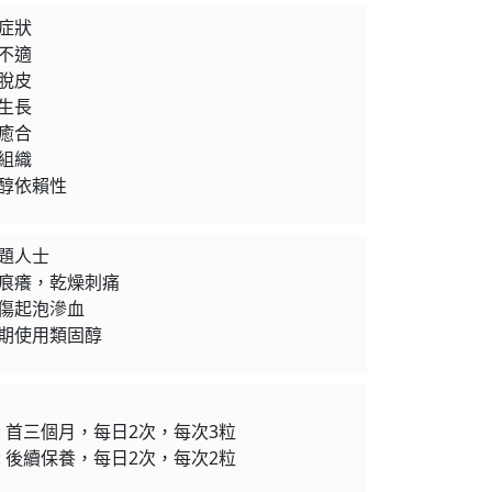
症狀
不適
脫皮
生長
癒合
組織
醇依賴性
題人士
痕癢，乾燥刺痛
傷起泡滲血
期使用類固醇
: 首三個月，每日2次，每次3粒
: 後續保養，每日2次，每次2粒