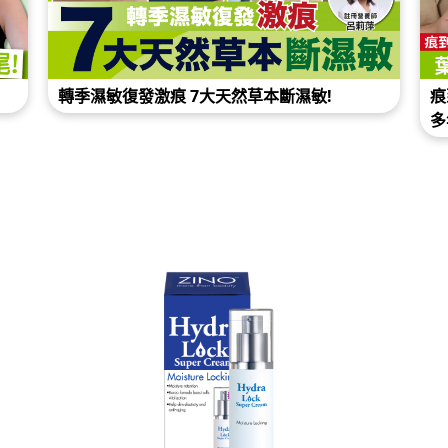
敏復發激痕 7大天然草本斷濕敏!
痕到無得瞓覺 搲
多年 全靠1招斷尾