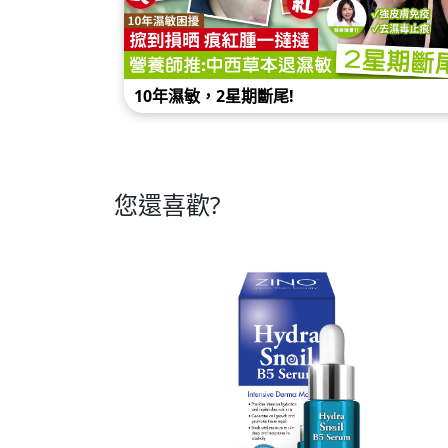
10年濕敏，2星期斷尾!
轉季濕
您還喜歡?