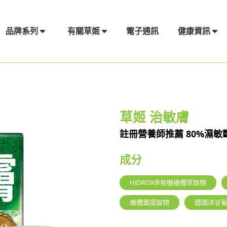
電子通訊
品牌系列
有關草姬
健康資訊
草姬 治敏膚
註冊營養師推薦 80%濕敏
成分
HIDROX®有機橄欖萃取物
橄欖葉提取物
德國洋甘