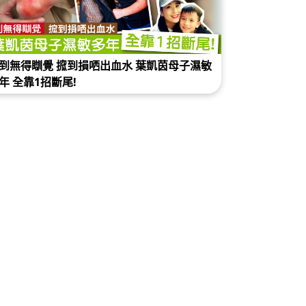
到損哂出血水 葉凱茵母子濕敏
!
被濕敏症困擾了十年的慘痛