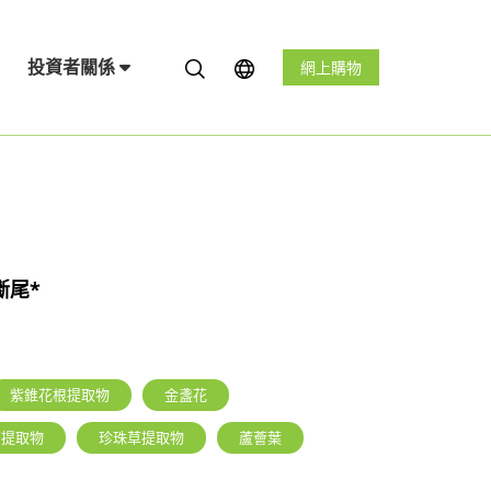
投資者關係
網上購物
斷尾*
紫錐花根提取物
金盞花
菊提取物
珍珠草提取物
蘆薈葉