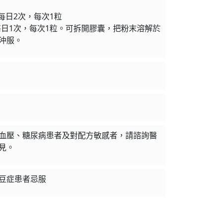
歲) 每日2次，每次1粒
) 每日1次，每次1粒。可拆開膠囊，把粉末溶解於
沖服。
血壓、糖尿病患者及對配方敏感者，請諮詢醫
見。
豆症患者忌服