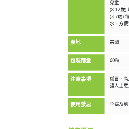
兒童
(8-12
(3-7歲
水，方便
產地
美國
包裝劑量
60粒
注意事項
感冒、高
護人士意
使用禁忌
孕婦及蠶