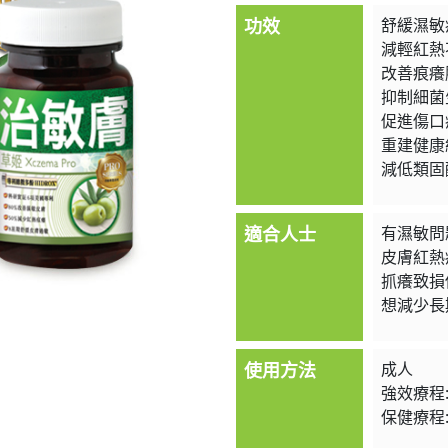
功效
舒緩濕敏
減輕紅熱
改善痕癢
抑制細菌
促進傷口
重建健康
減低類固
適合人士
有濕敏問
皮膚紅熱
抓癢致損
想減少長
使用方法
成人
強效療程
保健療程