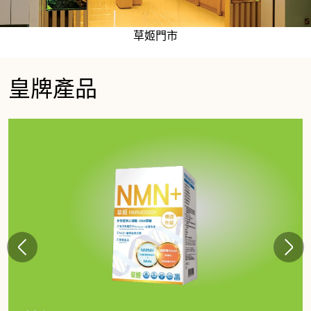
草姬門市
皇牌產品