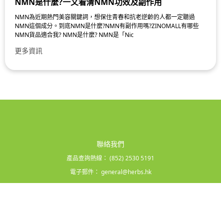
NMN是什麼?一文看清NMN功效及副作用
NMN為近期熱門美容關鍵詞，想保住青春和抗老逆齡的人都一定聽過
NMN這個成分。到底NMN是什麼?NMN有副作用嗎?ZINOMALL有哪些
NMN貨品適合我? NMN是什麼? NMN是「Nic
更多資訊
聯絡我們
產品查詢熱線：
(852) 2530 5191
電子郵件：
general@herbs.hk
條款及細則
|
隱私政策