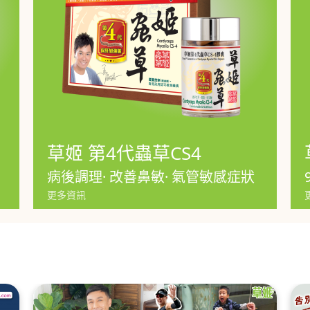
草姬 第4代蟲草CS4
病後調理· 改善鼻敏· 氣管敏感症狀
更多資訊