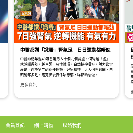
中醫都讚「識嘢」腎氣足 日日運動都唔攰
人
中醫師話年過40嘅香港男人十個九個腎虛。個腎越「虛」
作
就越瞓得差，越易醒，惡性循環，自然精神唔好，體力都會
衰退，瞓極第二朝都仲係攰，好無精神。大大個黑眼圈，白
頭髪都多咗。跑完步後真係唔想郁，咩都唔想做。
更多資訊
會員登記
網上購物
聯絡我們