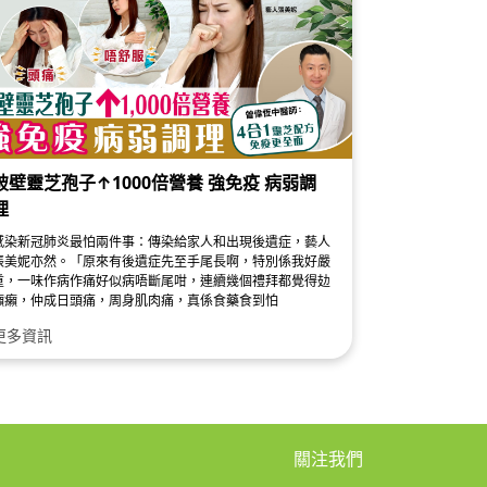
破壁靈芝孢子↑1000倍營養 強免疫 病弱調
理
感染新冠肺炎最怕兩件事：傳染給家人和出現後遺症，藝人
張美妮亦然。「原來有後遺症先至手尾長啊，特別係我好嚴
重，一味作病作痛好似病唔斷尾咁，連續幾個禮拜都覺得攰
癩癩，仲成日頭痛，周身肌肉痛，真係食藥食到怕
更多資訊
關注我們