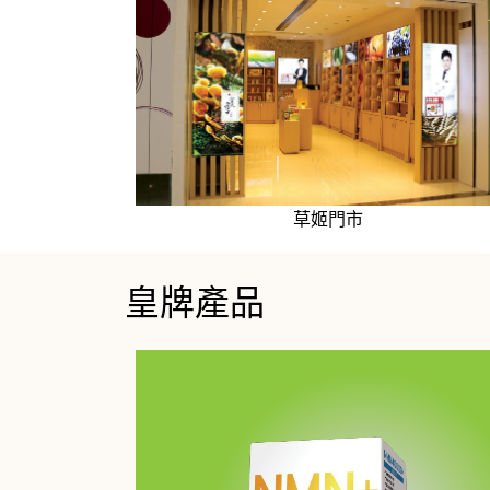
草姬門市
皇牌產品