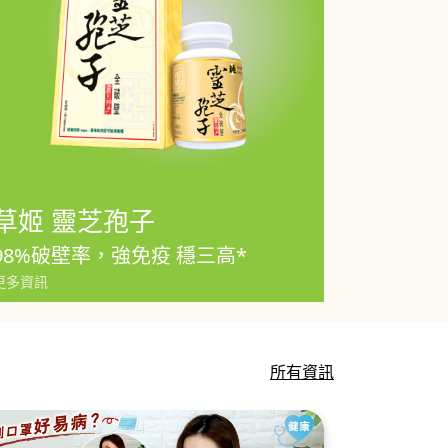
草姬 靈芝孢子
98%破壁率，強免疫 穩三高*
更多資訊
所有資訊