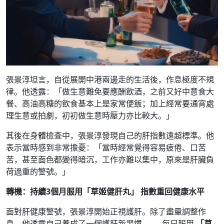
張景淳坦言，自從展開中港兩邊走的生活後，作息極度不規
律。他透露：「做生意難免要應酬飲酒，之前又好中意食大
餐、高油高糖的飲食基本上是家常便飯；加上經常要通宵處
理生意或拍劇，初初做生意時壓力亦比較大。」
其後在身體檢查中，張景淳發現自己的肝指數遠超標準。他
表示當時感到非常擔憂：「當時經常覺得容易疲倦、口苦
苦，甚至面色都變得暗沉，工作亦難以集中，原來是肝臟負
荷過重的警號。」
轉機：持續3
個月服用「草姬健肝丸」
指數重回健康水平
面對肝健康警號，張景淳開始正視護肝。除了盡量調整作
息，他透露自己養成了一個護肝新習慣 —— 每日服用
「草