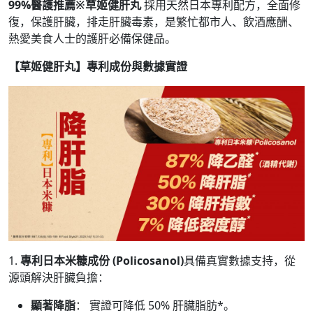
99%醫護推薦※草姬健肝丸
採用天然日本專利配方，全面修
復，保護肝臟，排走肝臟毒素，是繁忙都市人、飲酒應酬、
熱愛美食人士的護肝必備保健品。
【草姬健肝丸】專利成份與數據實證
1.
專利日本米糠成份 (Policosanol)
具備真實數據支持，從
源頭解決肝臟負擔：
顯著降脂
： 實證可降低 50% 肝臟脂肪*。