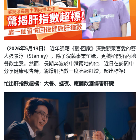
（2026年5月13日）
近年憑藉《愛·回家》深受觀眾喜愛的藝
人張景淳（Stanley），除了演藝事業忙碌，更積極開拓內地
餐飲生意。然而，長期奔波於中港兩地的他，近日在訪問中
分享健康報告時，驚爆肝指數一度亮起紅燈，超出標準!
忙出肝指數超標：大餐、捱夜、應酬飲酒傷害肝臟