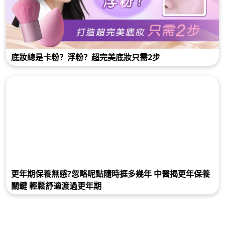
底妝總是卡粉？浮粉？超完美底妝只需2步
更年期保養無感?忽略呢點隨時捱多幾年 中醫揭更年保養
關鍵 輕鬆舒適渡過更年期