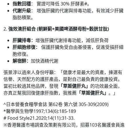
指數回穩
： 實證可降低 30% 肝酵素#。
代謝升級
： 增強肝臟的代謝與排毒功能，有效減少肝臟
脂肪積聚。
2.
強效清肝組合 (朝鮮薊+美國啤酒酵母粉+穀胱甘肽)
肝臟排毒：
增強肝臟代謝排毒功能，減低肝負荷
肝細胞修復：
保護肝臟免受自由基侵害，促進受損肝細
胞修復。
解宿醉：
加快酒精代謝
張景淳以過來人身份呼籲：「健康才是最大的資產，揀選有
信譽、天然配方的護肝產品，是對自己最負責的健康投資。
當初比較過其他品牌，發現
「草姬健肝丸」
的功效最全面，
亦真正幫我回復健康肝指數，我推薦
「草姬健肝丸」
。」
^日本營養食糧學會誌 第62卷 第六號 305-309(2009)
*醫學與生物學1997;134(6):185-189
# Food Style21.2020;14(11):31-33.
※香港醫護市場調查及策劃有限公司，招募103名醫護會員進