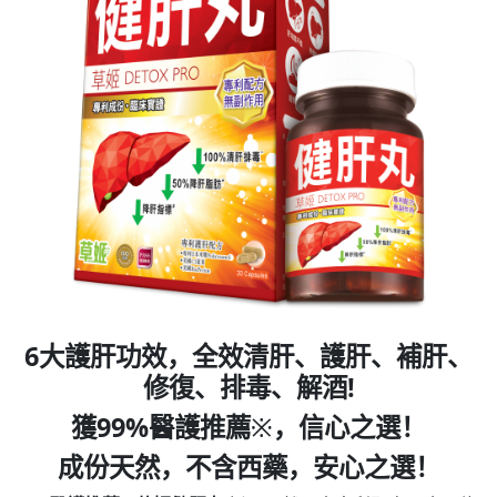
6大護肝功效，全效清肝、護肝、補肝、
修復、排毒
、
解酒!
獲99%醫護推薦
※
，信心之選！
成份天然，不含西藥，安心之選！