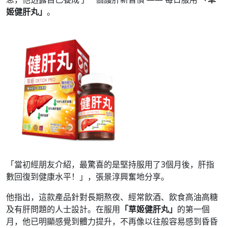
姬健肝丸」
。
「當初經朋友介紹，最驚喜的是堅持服用了3個月後，肝指
數回復到健康水平！」，張景淳興奮地分享。
他指出，這款產品針對長期熬夜、經常飲酒、飲食高油高糖
及有肝問題的人士設計。在服用
「草姬健肝丸」
的第一個
月，他已明顯感覺到體力提升，不再像以往般容易感到昏昏