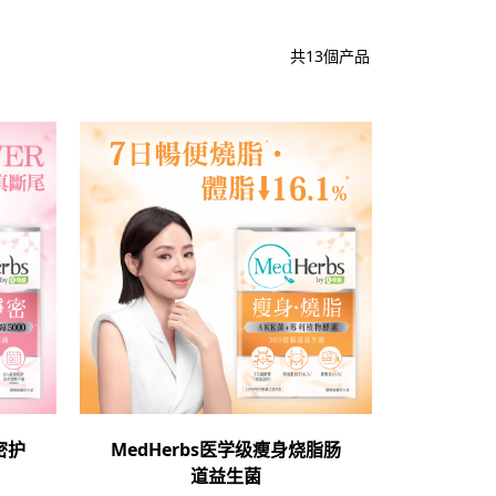
共13個产品
密护
MedHerbs医学级瘦身烧脂肠
道益生菌