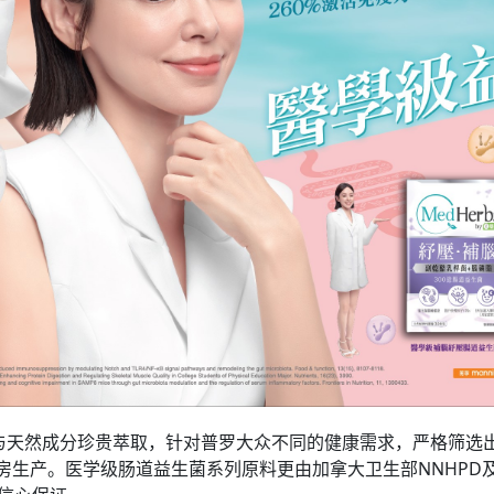
与天然成分珍贵萃取，针对普罗大众不同的健康需求，严格筛选
房生产。医学级肠道益生菌系列原料更由加拿大卫生部NNHPD及美国药典委