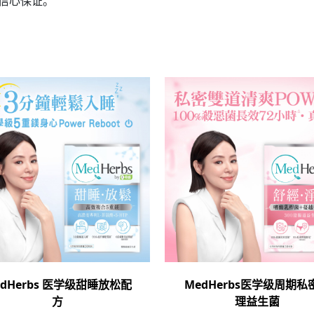
全信心保证。
edHerbs 医学级甜睡放松配
MedHerbs医学级周期私
方
理益生菌