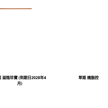
 滋陰珍寶 (到期日2028年4
草姬 燒脂控
月)