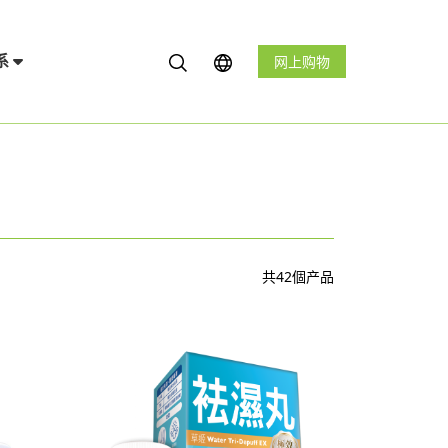
系
网上购物
共42個产品