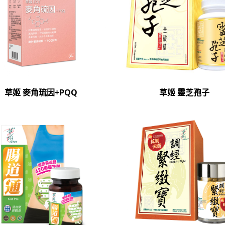
草姬 麥角琉因+PQQ
草姬 靈芝孢子