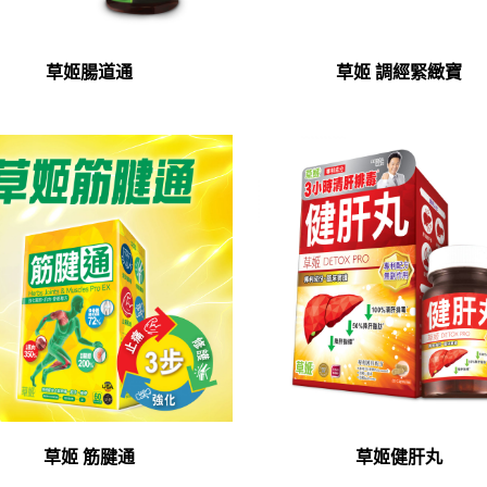
草姬腸道通
草姬 調經緊緻寶
草姬 筋腱通
草姬健肝丸