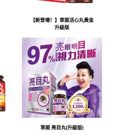
【新登場！】草姬活心丸黃金
升級版
草姬 亮目丸(升級版)