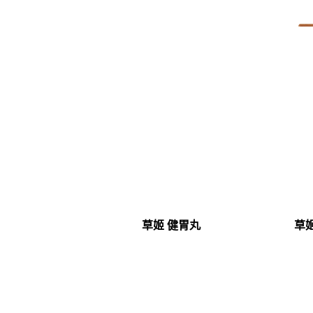
草姬 健胃丸
草姬