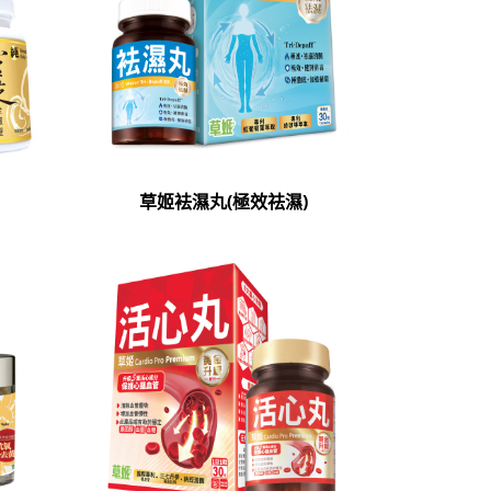
草姬袪濕丸(極效祛濕)