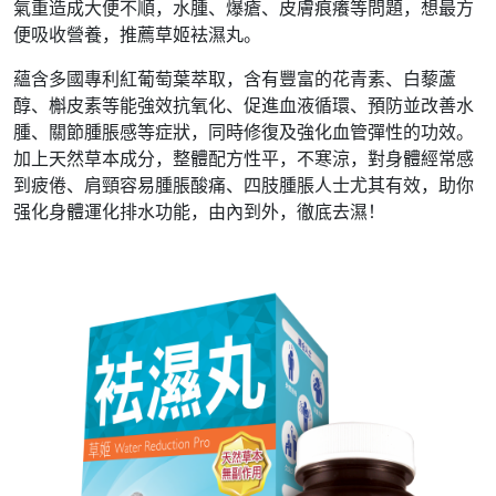
氣重造成大便不順，水腫、爆瘡、皮膚痕癢等問題，想最方
便吸收營養，推薦草姬袪濕丸。
蘊含多國專利紅葡萄葉萃取，含有豐富的花青素、白藜蘆
醇、槲皮素等能強效抗氧化、促進血液循環、預防並改善水
腫、關節腫脹感等症狀，同時修復及強化血管彈性的功效。
加上天然草本成分，整體配方性平，不寒涼，對身體經常感
到疲倦、肩頸容易腫脹酸痛、四肢腫脹人士尤其有效，助你
强化身體運化排水功能，由內到外，徹底去濕！