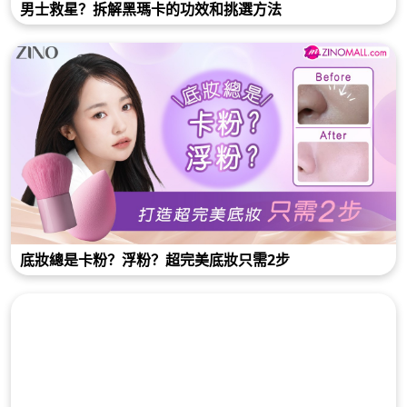
男士救星？拆解黑瑪卡的功效和挑選方法
底妝總是卡粉？浮粉？超完美底妝只需2步