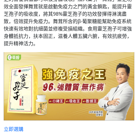
效全面發揮舞茸就是啟動免疫力之門的黃金鎖匙，能提升靈
芝孢子的吸收度，將其98%靈芝孢子的功效發揮得淋漓盡
致，倍效提升免疫力。舞茸所含的β-葡聚糖能幫助免疫系統
快速有效地對抗細菌並修複受損組織。食用靈芝孢子可增強
身體抵抗力，扶本固正，滋養人體五臟六腑，有效抗疲勞，
提升精神活力。
立即選購