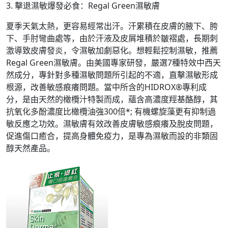
3. 擊退濕敏爆發必食：Regal Green濕敏膚
夏季天氣太熱，更容易經常出汗。汗累積在皮膚的腋下、胯
下、手肘彎曲處等，由於汗液及皮屑堆積於皺褶處，長期刺
激導致皮膚發炎，令濕敏加劇惡化。想輕鬆控制濕敏，推薦
Regal Green濕敏膚。由美國專家研發，嚴選7種特效中西天
然成分，專針對多種濕敏問題所引起的不適，直擊濕敏形成
根源，改善敏感痕癢問題。當中所含的HIDROX®專利成
分，是由天然的橄欖汁特製而成，蘊含高濃度羥基酪醇，其
抗氧化多酚濃度比橄欖油強300倍*; 有機螺旋藻更有抑制過
敏反應之功效。濕敏膚有效改善皮膚敏感痕癢及脫皮問題，
促進傷口癒合，提高身體免疫力，是專為濕敏而設的非類固
醇天然產品。