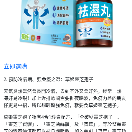
立即選購
2. 預防冷氣病、強免疫之選：草姬靈芝孢子
天氣炎熱當然會長開冷氣，去到室外又會好熱，經常一熱一
凍好易冷親！加上近排歐國盃要捱夜睇波，免疫力差的朋友
仔更易中招，所以想輕鬆強免疫，就要食草姬靈芝孢子。
草姬靈芝孢子獨有4合1珍貴配方，「全破壁靈芝孢子」、
「靈芝子實體」、「靈芝菌絲體」及「舞茸」，等於整顆靈
芝的營養價值都可以被身體吸收。加入藥引「舞茸」靈芝功