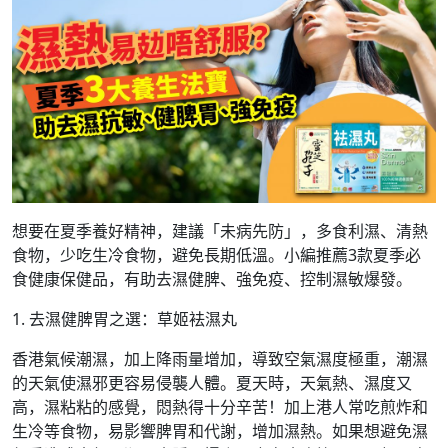
想要在夏季養好精神，建議「未病先防」，多食利濕、清熱
食物，少吃生冷食物，避免長期低溫。小編推薦3款夏季必
食健康保健品，有助去濕健脾、強免疫、控制濕敏爆發。
1. 去濕健脾胃之選：草姬袪濕丸
香港氣候潮濕，加上降雨量增加，導致空氣濕度極重，潮濕
的天氣使濕邪更容易侵襲人體。夏天時，天氣熱、濕度又
高，濕粘粘的感覺，悶熱得十分辛苦！加上港人常吃煎炸和
生冷等食物，易影響脾胃和代謝，增加濕熱。如果想避免濕