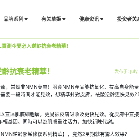
品牌系列
有关草姬
健康资讯
投资者关
OL實測今夏必入逆齡抗衰老精華！
逆齡抗衰老精華！
发布于: July 
寵，當然非NMN莫屬！服食NMN產品能抗氧化、提高自身能
需要一段時間才能見效，想精準針對皮膚，袪皺逆齡更快見效? 
可以直達肌底細胞層，更易被皮膚吸收及更快見效。從皮膚中直
年輕基因。同時可以為肌膚重注活力，加快新陳代謝。
NO NMN逆齡緊緻修復系列精華】，竟然2星期就有驚人效果?