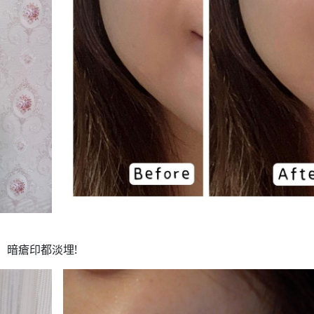
、暗瘡印都淡埋!