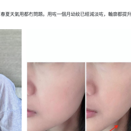
算春夏天氣用都冇問題。用咗一個月幼紋已經減淡咗，輪廓都提
ZINO NMN逆龄紧致修复精
ZINO NMN逆龄紧
华
精华