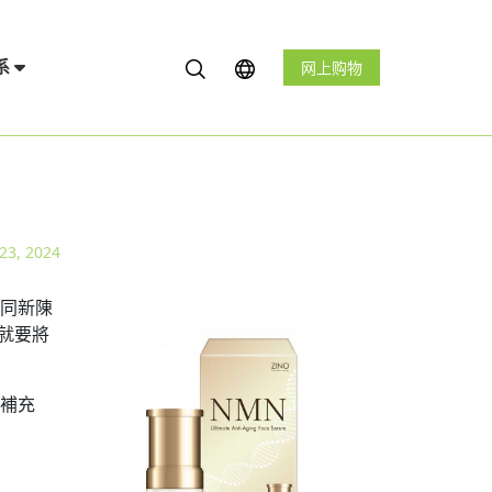
系
网上购物
23, 2024
量同新陳
就要將
接補充