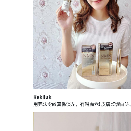
Kakiluk
用完法令紋真係淡左，冇咁顯老! 皮膚整體白咗