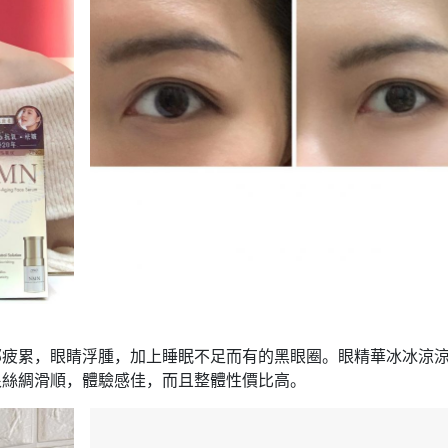
部疲累，眼睛浮腫，加上睡眠不足而有的黑眼圈。眼精華冰冰涼
很絲綢滑順，體驗感佳，而且整體性價比高。