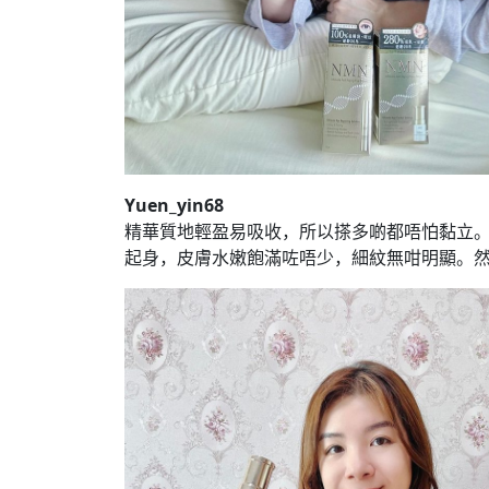
Yuen_yin68
精華質地輕盈易吸收，所以搽多啲都唔怕黏立
起身，皮膚水嫩飽滿咗唔少，細紋無咁明顯。