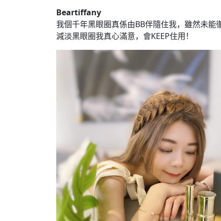
Beartiffany
我個千年黑眼圈真係由BB伴隨住我，雖然未能
減淡黑眼圈我真心滿意，會KEEP住用！