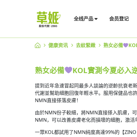
会员登记
全线产品
健康资讯
去紋緊緻
熟女必備
K
熟女必備
KOL實測今夏必入
提到近年急速冒起同最多人談論的逆齡抗衰老新
代謝並幫助細胞回復年輕水平。服用保健品也許
NMN直接搽落皮膚！
由於NMN份子較細，將NMN直接搽入肌膚，
NMN，可以改善皮膚老化而損壞的細胞，激活
一眾KOL都試用了NMN純度高達99%的【ZI