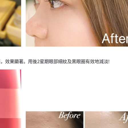
，效果顯著。用後2星期眼部細紋及黑眼圈有效地減淡!