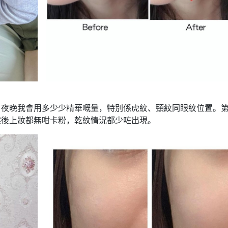
。夜晚我會用多少少精華嘅量，特別係虎紋、頸紋同眼紋位置。
然後上妝都無咁卡粉，乾紋情況都少咗出現。