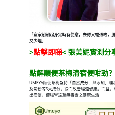
「宜家朝朝起身定時有便意，去得又暢通咗，
又少埋」
>
點擊即睇
< 張美妮實測分
點解順便茶梅清宿便咁勁
UMEYA順便茶梅堅持「自然成分．無添加」
及菊粉等5大成分，從而改善腸道健康。而且，
出宿便，使腸胃達至無毒素之健康生活！