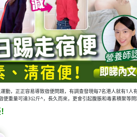
運動，正正容易導致宿便問題，有調查發現每7名港人就有1人
宿便重量可達3公斤^，長久而來，更會引起腹脹和毒素積聚等問
擾！