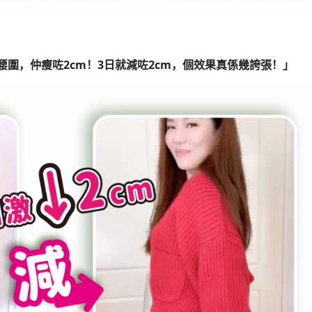
圍，仲瘦咗2cm！3日就減咗2cm，個效果真係幾誇張！」