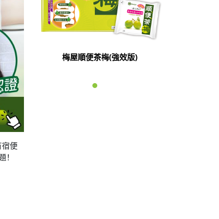
梅屋順便茶梅(強效版)
有宿便
題！