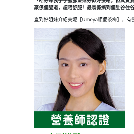
「唔好睇我手手腳腳望落好似好瘦咁，但其實
聚係個腸道，超唔舒服！最衰係搞到個肚谷住
直到好姐妹介紹美妮【Umeya順便茶梅】，