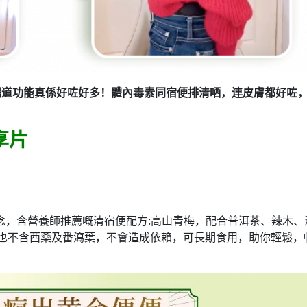
腸道功能真係好咗好多！體內毒素同宿便排清哂，連皮膚都好咗
享片
？
理念，含營養師推薦嘅清宿便配方:高山青梅，配合普洱茶、辣木、
也不含西藥及番瀉葉，不會造成依賴，可長期食用，助你輕鬆，