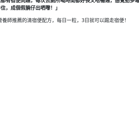
我都有宿便問題，每次去廁所嘅時間都好長又唔暢通，感覺勁多
谷住，成個假腩仔出哂嚟！」
有營養師推薦的清宿便配方，每日一粒，3日就可以踢走宿便！