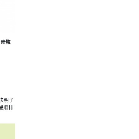
，暗粒
決明子
暢順排