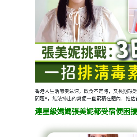
香港人生活節奏急速，飲食不定時，又長期缺乏
問題*，無法排出的糞便一直累積在體內，推估
連星級媽媽張美妮都受宿便困