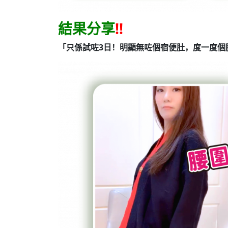
結果分享
!!
「只係試咗3日！明顯無咗個宿便肚，度一度個腰