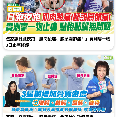
伍家謙日跑夜跑「肌肉酸痛、膝頭關節痛！」實測靠一物
3日止痛修護