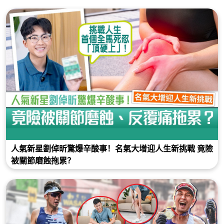
人氣新星劉倬昕驚爆辛酸事！名氣大增迎人生新挑戰 竟險
被關節磨蝕拖累？