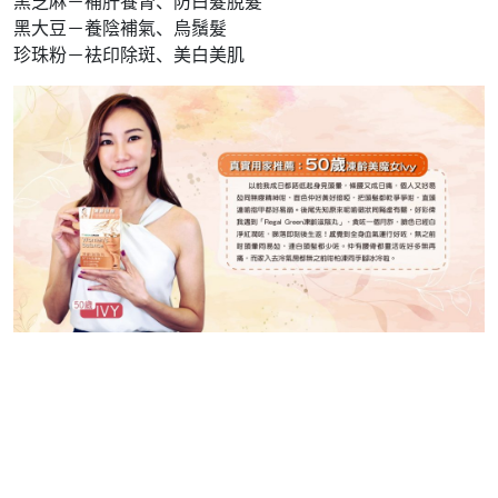
黑芝麻－補肝養腎、防白髮脫髮
黑大豆－養陰補氣、烏鬚髮
珍珠粉－袪印除斑、美白美肌