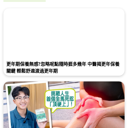
更年期保養無感?忽略呢點隨時捱多幾年 中醫揭更年保養
關鍵 輕鬆舒適渡過更年期