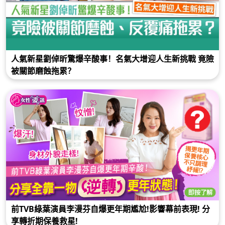
人氣新星劉倬昕驚爆辛酸事！名氣大增迎人生新挑戰 竟險
被關節磨蝕拖累？
前TVB綠葉演員李漫芬自爆更年期尷尬!影響幕前表現! 分
享轉折期保養救星!