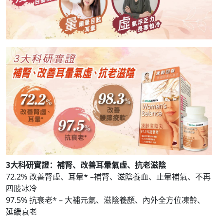
3大科研實證：補腎、改善耳暈氣虛、抗老滋陰
72.2% 改善腎虛、耳暈* –補腎、滋陰養血、止暈補氣、不再
四肢冰冷
97.5% 抗衰老* – 大補元氣、滋陰養顏、內外全方位凍齡、
延緩衰老