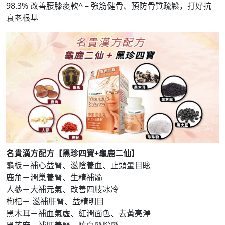
98.3% 改善腰膝痠軟^ – 強筋健骨、預防骨質疏鬆，打好抗
衰老根基
名貴漢方配方【黑珍四寶+龜鹿二仙】
龜板－補心益腎、滋陰養血、止頭暈目眩
鹿角－潤巢養腎、生精補髓
人蔘－大補元氣、改善四肢冰冷
枸杞－ 滋補肝腎、益精明目
黑木耳－補血氣虛、紅潤面色、去黃亮澤