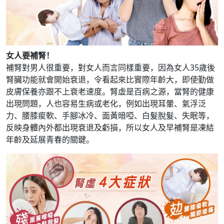
女人要補腎！
補腎對男人很重要，對女人而言同樣重要，因為女人35歲後
腎臟功能就會開始衰退，令看起來比實際年齡大，即使勤做
皮膚保養亦跟不上衰老速度。腎虛是百病之源，當腎的健康
出現問題，人也容易生病或老化，例如出現耳暈、氣浮泛
力、腰膝痠軟、手腳冰冷、面黃暗啞、白髮脫髮、失眠等，
反映身體內外都出現衰退及虧損，所以女人及早補腎是凍結
年齡及延展青春的關鍵。