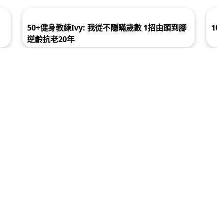
效
健康系列 | 飽受濕敏纏繞十幾年 痕到失眠 身心
受創 | 全靠一物 1星期提升免疫力 唔再紅痕爛
50+健身教練Ivy: 我從不隱瞞歲數 1招由頭到腳
逆齡抗老20年