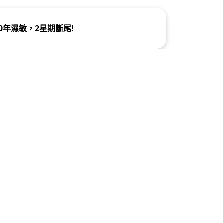
千年濕敏血淚史 紅!痕!爛!出血水!
10年濕敏，2星期斷尾!