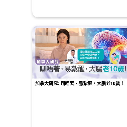
加拿大研究: 瞓唔著、易紮醒，大腦老10歲！