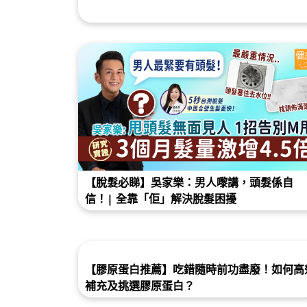
【脫髮必睇】吳家樂：男人嚟講，頭髮係自
信！| 全靠「佢」解決脫髮困擾