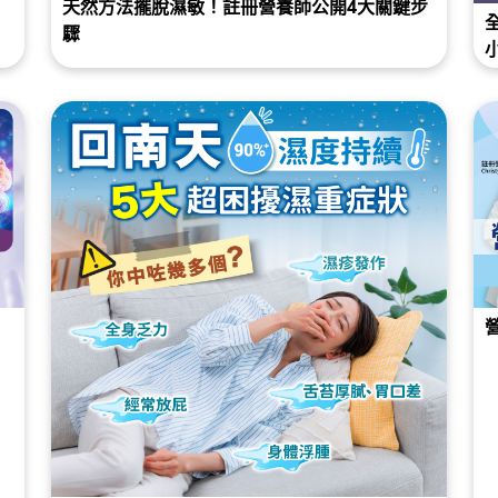
天然方法擺脫濕敏！註冊營養師公開4大關鍵步
驟