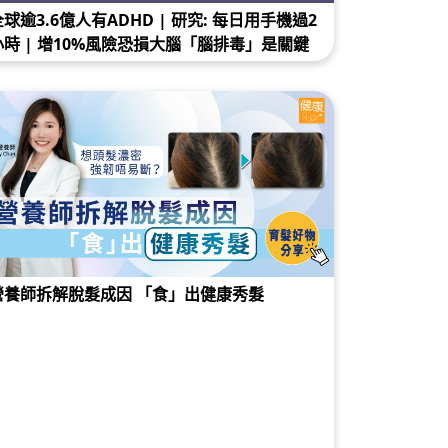
全球逾3.6億人有ADHD | 研究: 每日用手機過2
小時 | 增10%風險恐損大腦「腦排毒」是關鍵
營養師拆解脫髮成因 「食」出健康秀髮