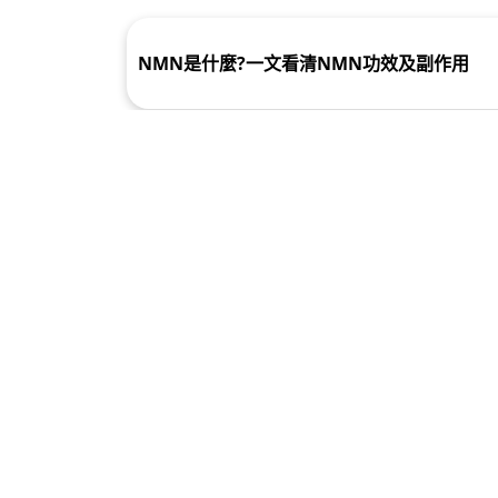
【膠原蛋白推薦】吃錯隨時前功盡廢！如何高
補充及挑選膠原蛋白？
NMN是什麼?一文看清NMN功效及副作用