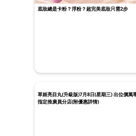
底妝總是卡粉？浮粉？超完美底妝只需2步
草姬亮目丸(升級版)7月8日(星期三) 出位價萬
指定推廣員分店(附優惠詳情)