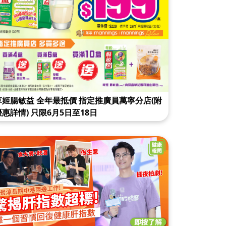
草姬腸敏益 全年最抵價 指定推廣員萬寧分店(附
優惠詳情) 只限6月5日至18日