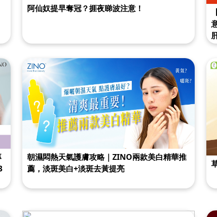
阿仙奴提早奪冠？捱夜睇波注意！
朝濕悶熱天氣護膚攻略｜ZINO兩款美白精華推
專
薦，淡斑美白+淡斑去黃提亮
3