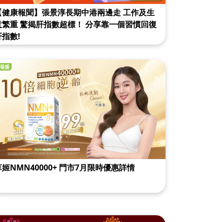
【健康報聞】張景淳長期中港兩邊走 工作及生
意繁重 驚揭肝指數超標！ 分享靠一個習慣回復
肝指數!
草姬NMN40000+ 門市7月限時優惠詳情