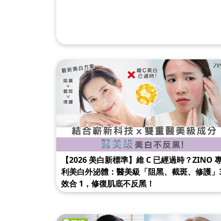
【2026 美白新標準】維 C 已經過時？ZINO 
利美白外泌體：醫美級「阻黑、截斑、修護」
效合 1，修復肌底不反黑！