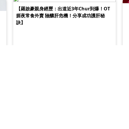
【羅啟豪親身經歷：出道近3年Chur到爆！OT
捱夜常食外賣 險釀肝危機！分享成功護肝秘
訣】
幾