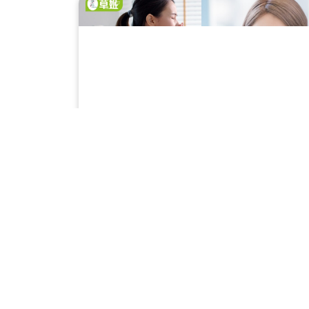
身體最誠實 唔想認老? 初老7大跡象 你又中咗
多?