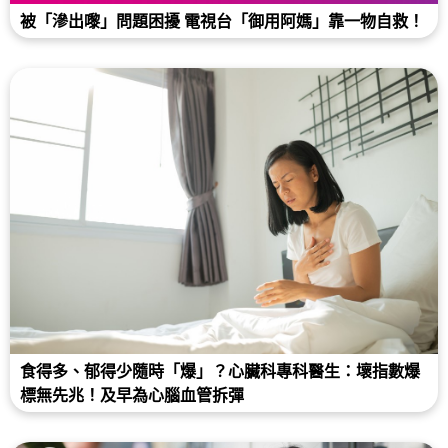
被「滲出嚟」問題困擾 電視台「御用阿媽」靠一物自救！
食得多、郁得少隨時「爆」？心臟科專科醫生：壞指數爆
標無先兆！及早為心腦血管拆彈