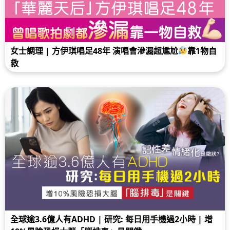
女士調理 | 方伊琪唱足48年 演唱會滲漏超尷尬
靠1物自
救
全球逾3.6億人有ADHD | 研究: 每日用手機過2小時 | 增