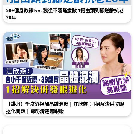
50+健身教練Ivy: 我從不隱瞞歲數 1招由頭到腳逆齡抗老
20年
【護眼】千度近視加晶體混濁 | 江欣燕：1招解決併發眼
退化問題 | 睇嘢清楚無眼矇