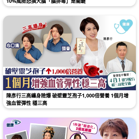
10%風險恐損大腦「腦排毒」是關鍵
陳彥行三高纏身險爆 破壁靈芝孢子1,000倍營養 1個月增
強血管彈性 穩三高