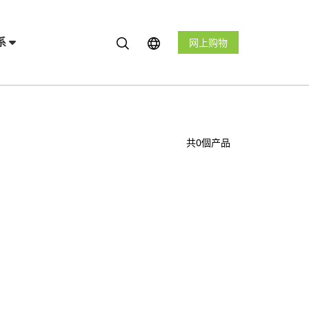
系
网上购物
共0個产品