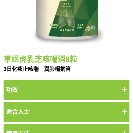
草姬虎乳芝咳喘消8粒
3日化痰止咳喘 潤肺暢氣管
+
功效
+
适合人士