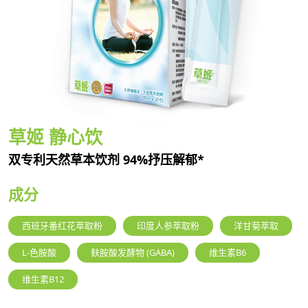
草姬 静心饮
双专利天然草本饮剂 94%抒压解郁*
成分
西班牙番红花萃取粉
印度人参萃取粉
洋甘菊萃取
L-色胺酸
麸胺酸发酵物 (GABA)
维生素B6
维生素B12