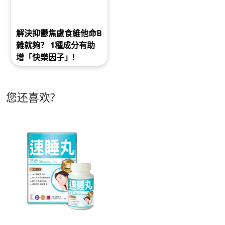
解決抑鬱焦慮食維他命B
雜就夠？ 1種成分有助
增「快樂因子」!
您还喜欢?