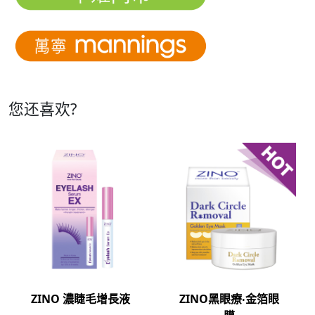
您还喜欢?
 濃睫毛增長液
ZINO黑眼療‧金箔眼
草姬 亮目丸