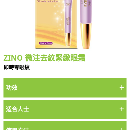
ZINO 微注去紋緊緻眼霜
即時零眼紋
+
功效
+
适合人士