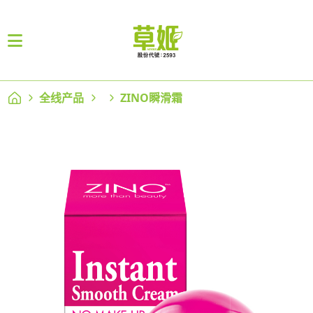
全线产品
ZINO瞬滑霜