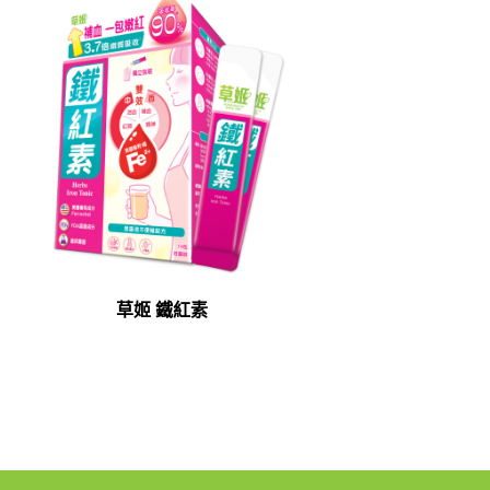
草姬 鐵紅素