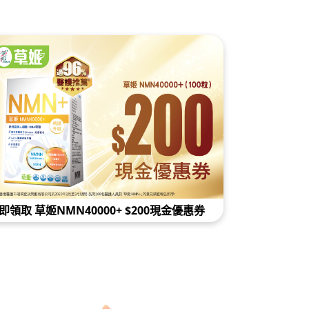
細胞受損、N
機制大公開
即領取 草姬NMN40000+ $200現金優惠券