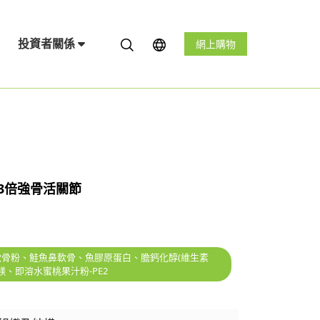
投資者關係
網上購物
3倍強骨活關節
鈣]、軟骨粉、鮭魚鼻軟骨、魚膠原蛋白、膽鈣化醇(維生素
、鎂、即溶水蜜桃果汁粉-PE2