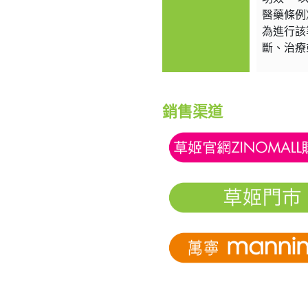
醫藥條例
為進行該
斷、治療
銷售渠道