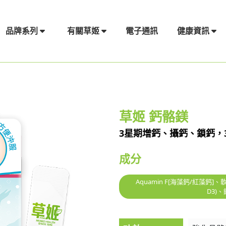
電子通訊
品牌系列
有關草姬
健康資訊
草姬 鈣骼鎂
3星期增鈣、攝鈣、鎖鈣，
成分
Aquamin F[海藻鈣/紅藻
D3)