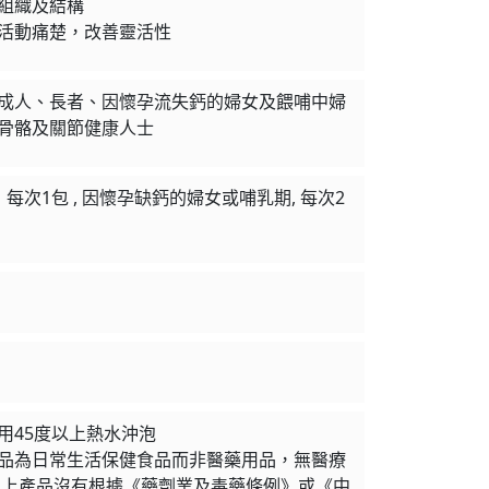
組織及結構
活動痛楚，改善靈活性
成人、長者、因懷孕流失鈣的婦女及餵哺中婦
骨骼及關節健康人士
每次1包 , 因懷孕缺鈣的婦女或哺乳期, 每次2
用45度以上熱水沖泡
品為日常生活保健食品而非醫藥用品，無醫療
以上產品沒有根據《藥劑業及毒藥條例》或《中