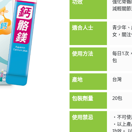
功效
強化骨骼
減輕關節
適合人士
青少年、
女，關注
使用方法
每日1次，
包
產地
台灣
包裝劑量
20包
使用禁忌
・不可使
・以上產
功效。 