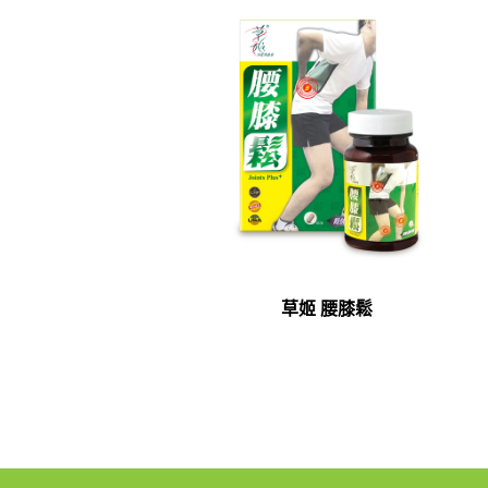
草姬 腰膝鬆