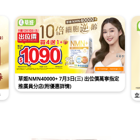
草姬NMN40000+ 7月3日(三) 出位價萬寧指定
推廣員分店(附優惠詳情)
券
立