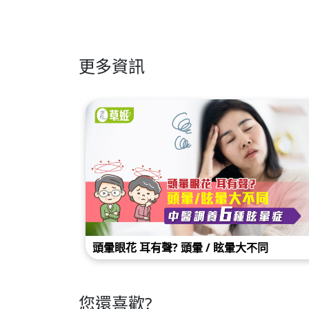
更多資訊
頭暈眼花 耳有聲? 頭暈 / 眩暈大不同
您還喜歡?