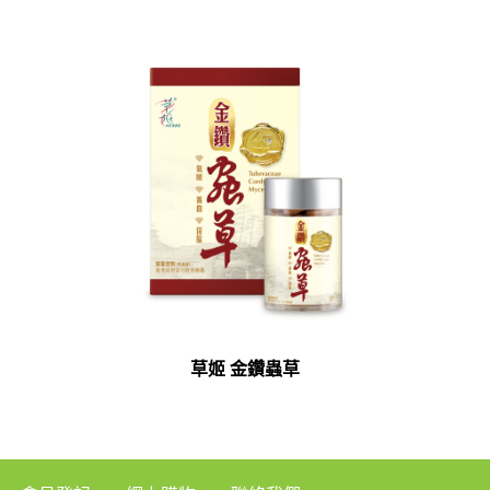
草姬 金鑽蟲草