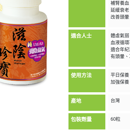
補腎養血
延緩衰老
改善頭暈
適合人士
體虛氣弱
血液循環
適合年紀
有頭暈、
使用方法
平日保養
加強保養
產地
台灣
包裝劑量
60粒