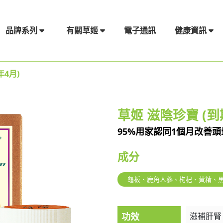
電子通訊
品牌系列
有關草姬
健康資訊
年4月)
草姬 滋陰珍寶 (到
95%用家認同1個月改善頭
成分
龜板、鹿角人蔘、枸杞、黃精、
功效
滋補肝腎