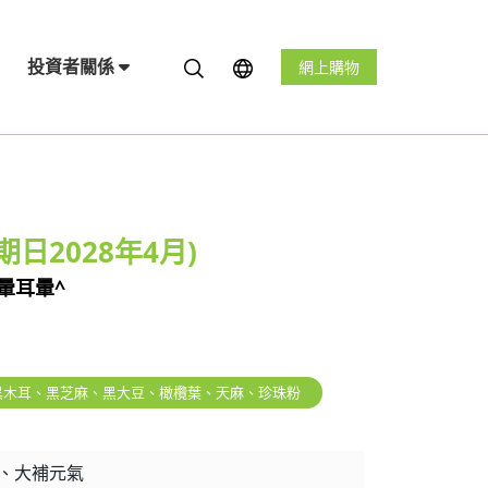
投資者關係
網上購物
期日2028年4月)
暈耳暈^
黑木耳、黑芝麻、黑大豆、橄欖葉、天麻、珍珠粉
、大補元氣