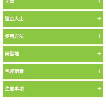
+
功效
+
適合人士
+
使用方法
+
研發地
+
包裝劑量
+
注意事項