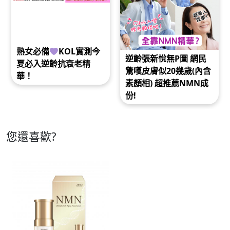
熟女必備
KOL實測今
逆齡張新悅無P圖 網民
夏必入逆齡抗衰老精
驚嘆皮膚似20幾歲(內含
華！
素顏相) 超推薦NMN成
份!
您還喜歡?