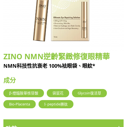
ZINO NMN逆齡緊緻修復眼精華
NMN科技性抗衰老 100%袪眼袋、眼紋*
成分
β-煙醯胺單核苷酸
袋鼠花
Glycoin復活草
Bio-Placenta
I- peptide勝肽