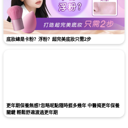
底妝總是卡粉？浮粉？超完美底妝只需2步
更年期保養無感?忽略呢點隨時捱多幾年 中醫揭更年保養
關鍵 輕鬆舒適渡過更年期