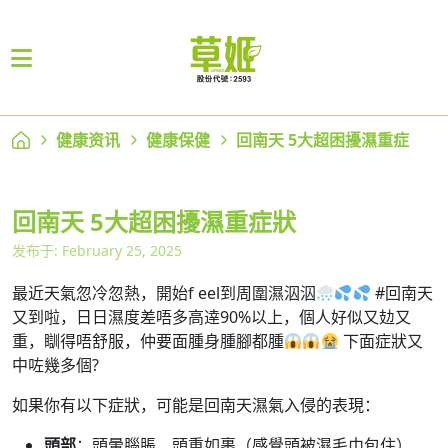
健康资讯
健康保健
回南天 5大超困擾濕重症
回南天 5大超困擾濕重症狀
发布于: February 25, 2025
最近天氣忽冷忽熱，開始f eel到周圍濕泅泅
#回南天
又到啦，日日濕度差唔多高逹90%以上，個人好似又攰又
重，瞓得唔舒服，仲要面腫身腫腳都腫
下面症狀又
中咗幾多個?
如果你有以下症狀，可能是回南天濕氣入侵的表現：
頭部
：頭暈腦脹、頭重如裹（感覺頭被濕毛巾包住）