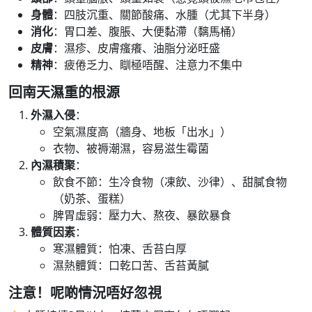
身體
：四肢沉重、關節酸痛、水腫（尤其下半身）
消化
：胃口差、腹脹、大便黏滯（黐馬桶）
皮膚
：濕疹、皮膚瘙癢、油脂分泌旺盛
精神
：疲倦乏力、瞓極唔醒、注意力不集中
回南天濕重的根源
外濕入侵
：
空氣濕度高（牆身、地板「出水」）
衣物、被褥潮濕，容易滋生霉菌
內濕積聚
：
飲食不節：生冷食物（凍飲、沙律）、甜膩食物
（奶茶、蛋糕）
脾胃虛弱：壓力大、熬夜、暴飲暴食
體質因素
：
寒濕體質：怕凍、舌苔白厚
濕熱體質：口乾口苦、舌苔黃膩
注意！呢啲情況唔好忽視