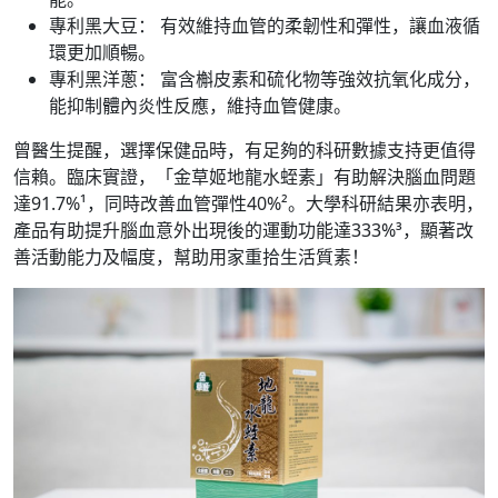
專利黑大豆： 有效維持血管的柔韌性和彈性，讓血液循
環更加順暢。
專利黑洋蔥： 富含槲皮素和硫化物等強效抗氧化成分，
能抑制體內炎性反應，維持血管健康。
曾醫生提醒，選擇保健品時，有足夠的科研數據支持更值得
信賴。臨床實證，「金草姬地龍水蛭素」有助解決腦血問題
達91.7%¹，同時改善血管彈性40%²。大學科研結果亦表明，
產品有助提升腦血意外出現後的運動功能達333%³，顯著改
善活動能力及幅度，幫助用家重拾生活質素！