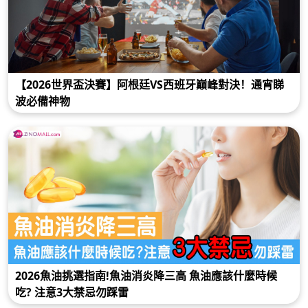
【2026世界盃決賽】阿根廷VS西班牙巔峰對決！通宵睇
波必備神物
2026魚油挑選指南!魚油消炎降三高 魚油應該什麼時候
吃? 注意3大禁忌勿踩雷