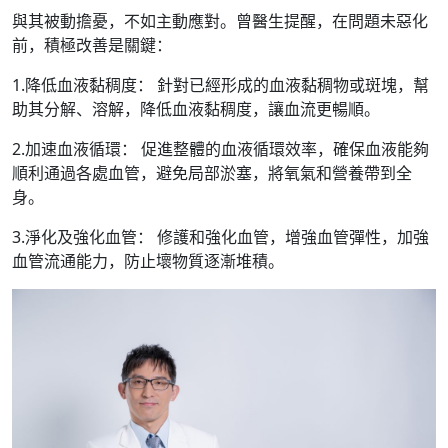
與其被動擔憂，不如主動應對。曾醫生提醒，在問題未惡化
前，積極改善是關鍵：
1.降低血液黏稠度： 針對已經形成的血液黏稠物或斑塊，幫
助其分解、溶解，降低血液黏稠度，讓血流更暢順。
2.加速血液循環： 促進整體的血液循環效率，確保血液能夠
順利通過各處血管，避免局部淤塞，將氧氣和營養帶到全
身。
3.淨化及強化血管： 修護和強化血管，增強血管彈性，加強
血管流通能力，防止壞物質逐漸堆積。