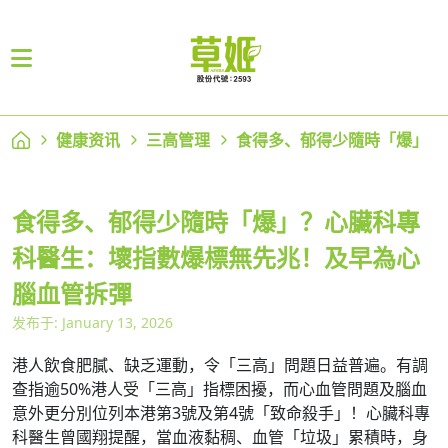
健康资讯
三高管理
食得多、郁得少隨時「爆」
食得多、郁得少隨時「爆」？心臟科專
科醫生：壞指數爆標無先兆！及早為心
腦血管拆彈
发布于: January 13, 2026
港人飲食肥膩、缺乏運動，令「三高」問題日益普遍。有調
查指逾50%港人受「三高」指標困擾，而心血管問題及腦血
意外更分別位列本港第3號及第4號「致命殺手」！心臟科專
科醫生曾國翔提醒，當血液黏稠、血管「垃圾」累積時，身