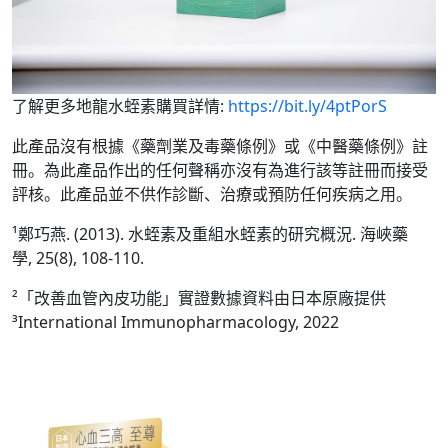
了解更多地龍水蛭素購買詳情:
https://bit.ly/4ptPorS
此產品沒有根據《藥劑業及毒藥條例》或《中醫藥條例》註
冊。為此產品作出的任何聲稱亦沒有為進行該等註冊而接受
評核。此產品並不供作診斷、治療或預防任何疾病之用。
¹鄭巧燕. (2013). 水蛭素及重組水蛭素的研究概況. 海峽藥
學, 25(8), 108-110.
²「改善血管內皮功能」實證數據資料由日本原廠提供
³International Immunopharmacology, 2022