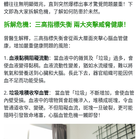
體往往無明顯徵兆，直到突然爆標出事才驚覺問題嚴重！下
文即為大家拆解危機，了解如何防患於未然。
拆解危機：三高指標失衡 兩大夾擊威脅健康！
曾醫生解釋，三高指標失衡會從兩大層面夾擊心腦血管健
康，增加嚴重健康問題的風險：
1.
血液黏稠阻礙流動
：當血液中的雜質及「垃圾」過多，會
使血液變得黏稠。血液流動性變差，猶如水流緩慢，難以將
氧氣和營養送到心臟和大腦。長此下去，器官組織可能因供
血不足而功能受損。
2.
垃圾堆積收窄血管
： 當血管「垃圾」不斷增加，會使血管
內壁受損。血液中的壞物質會趁機滲入，堆積成斑塊，令血
管通道收窄、變硬。不但阻礙血流，斑塊一旦破裂，更可能
隨時引發致命堵塞，心腦血管危機一觸即發！