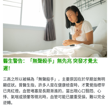
醫生警告：「無聲殺手」無先兆 突發才覺太
遲！
三高之所以被稱為「無聲殺手」，主要原因在於早期並無明
顯症狀。曾醫生指，許多人是在健康檢查時，才驚覺指標早
已亮紅燈。血管堵塞是長期漸進的，當出現心口翳悶、心
悸、氣喘或頭暈等徵兆時，血管可能已嚴重受損，難以完全
逆轉。