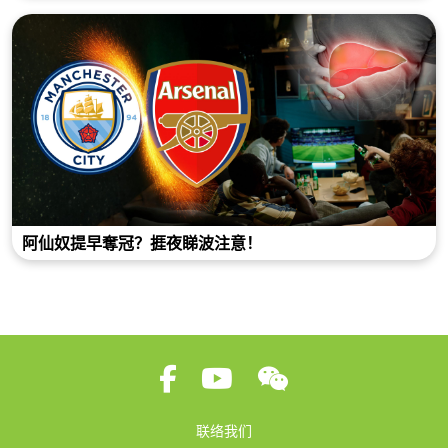
阿仙奴提早奪冠？捱夜睇波注意！
联络我们