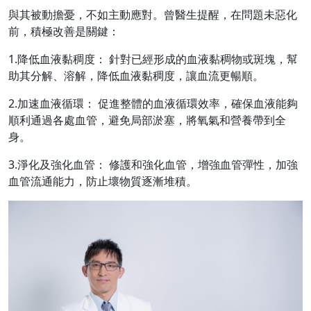
與其被動擔憂，不如主動應對。曾醫生提醒，在問題未惡化
前，積極改善是關鍵：
1.降低血液黏稠度： 針對已經形成的血液黏稠物或斑塊，幫
助其分解、溶解，降低血液黏稠度，讓血流更暢順。
2.加速血液循環： 促進整體的血液循環效率，確保血液能夠
順利通過各處血管，避免局部淤塞，將氧氣和營養帶到全
身。
3.淨化及強化血管： 修護和強化血管，增強血管彈性，加強
血管流通能力，防止壞物質逐漸堆積。