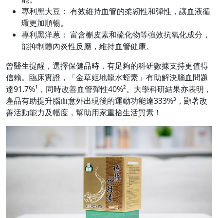
專利黑大豆： 有效維持血管的柔韌性和彈性，讓血液循
環更加順暢。
專利黑洋蔥： 富含槲皮素和硫化物等強效抗氧化成分，
能抑制體內炎性反應，維持血管健康。
曾醫生提醒，選擇保健品時，有足夠的科研數據支持更值得
信賴。臨床實證，「金草姬地龍水蛭素」有助解決腦血問題
達91.7%¹，同時改善血管彈性40%²。大學科研結果亦表明，
產品有助提升腦血意外出現後的運動功能達333%³，顯著改
善活動能力及幅度，幫助用家重拾生活質素！