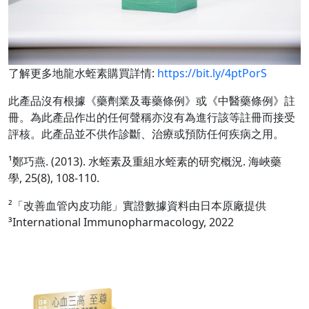
了解更多地龍水蛭素購買詳情:
https://bit.ly/4ptPorS
此產品沒有根據《藥劑業及毒藥條例》或《中醫藥條例》註
冊。為此產品作出的任何聲稱亦沒有為進行該等註冊而接受
評核。此產品並不供作診斷、治療或預防任何疾病之用。
¹鄭巧燕. (2013). 水蛭素及重組水蛭素的研究概況. 海峽藥
學, 25(8), 108-110.
²「改善血管內皮功能」實證數據資料由日本原廠提供
³International Immunopharmacology, 2022