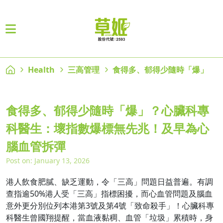
Health
三高管理
食得多、郁得少隨時「爆」
食得多、郁得少隨時「爆」？心臟科專
科醫生：壞指數爆標無先兆！及早為心
腦血管拆彈
Post on: January 13, 2026
港人飲食肥膩、缺乏運動，令「三高」問題日益普遍。有調
查指逾50%港人受「三高」指標困擾，而心血管問題及腦血
意外更分別位列本港第3號及第4號「致命殺手」！心臟科專
科醫生曾國翔提醒，當血液黏稠、血管「垃圾」累積時，身