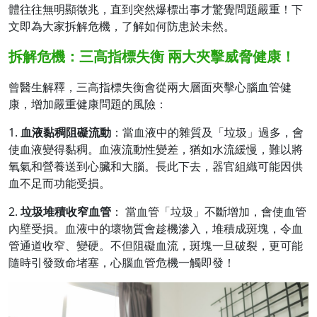
體往往無明顯徵兆，直到突然爆標出事才驚覺問題嚴重！下
文即為大家拆解危機，了解如何防患於未然。
拆解危機：三高指標失衡 兩大夾擊威脅健康！
曾醫生解釋，三高指標失衡會從兩大層面夾擊心腦血管健
康，增加嚴重健康問題的風險：
1.
血液黏稠阻礙流動
：當血液中的雜質及「垃圾」過多，會
使血液變得黏稠。血液流動性變差，猶如水流緩慢，難以將
氧氣和營養送到心臟和大腦。長此下去，器官組織可能因供
血不足而功能受損。
2.
垃圾堆積收窄血管
： 當血管「垃圾」不斷增加，會使血管
內壁受損。血液中的壞物質會趁機滲入，堆積成斑塊，令血
管通道收窄、變硬。不但阻礙血流，斑塊一旦破裂，更可能
隨時引發致命堵塞，心腦血管危機一觸即發！