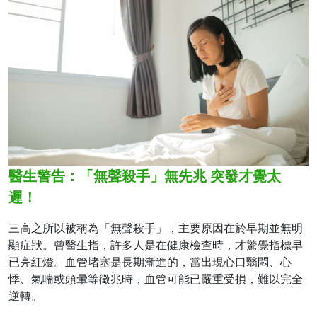
醫生警告：「無聲殺手」無先兆 突發才覺太
遲！
三高之所以被稱為「無聲殺手」，主要原因在於早期並無明
顯症狀。曾醫生指，許多人是在健康檢查時，才驚覺指標早
已亮紅燈。血管堵塞是長期漸進的，當出現心口翳悶、心
悸、氣喘或頭暈等徵兆時，血管可能已嚴重受損，難以完全
逆轉。