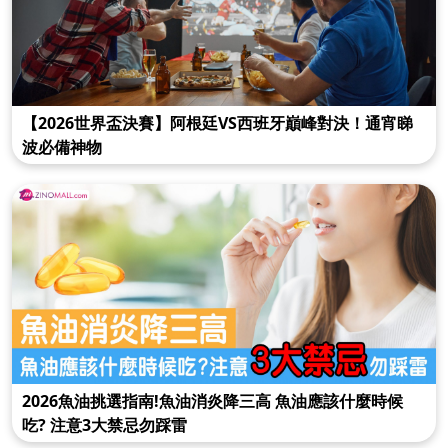
【2026世界盃決賽】阿根廷VS西班牙巔峰對決！通宵睇
波必備神物
2026魚油挑選指南!魚油消炎降三高 魚油應該什麼時候
吃? 注意3大禁忌勿踩雷