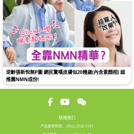
逆齡張新悅無P圖 網民驚嘆皮膚似20幾歲(內含素顏相) 超
推薦NMN成份!
联络我们
产品查询热线：
(852) 2530 5191