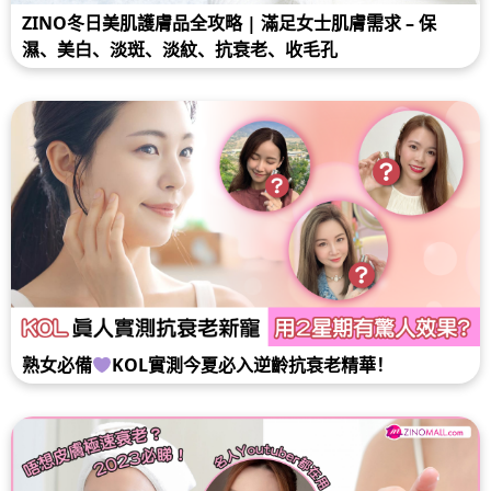
ZINO冬日美肌護膚品全攻略 | 滿足女士肌膚需求 – 保
濕、美白、淡斑、淡紋、抗衰老、收毛孔
熟女必備
KOL實測今夏必入逆齡抗衰老精華！