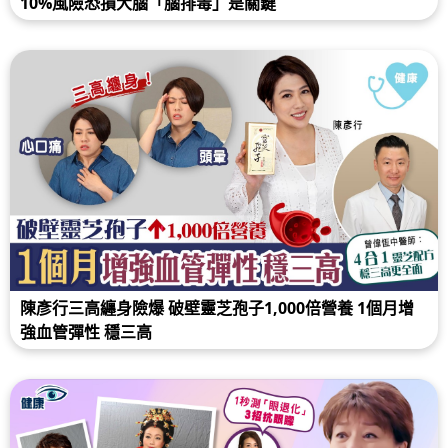
10%風險恐損大腦「腦排毒」是關鍵
陳彥行三高纏身險爆 破壁靈芝孢子1,000倍營養 1個月增
強血管彈性 穩三高