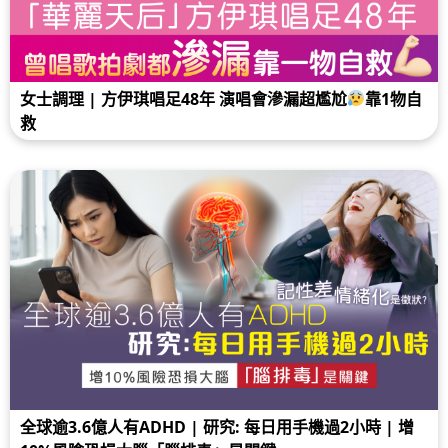
女士調理 | 方伊琪唱足48年 演唱會滲漏超尷尬
靠1物自
救
全球逾3.6億人有ADHD | 研究: 每日用手機過2小時 | 增