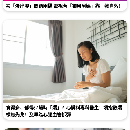
被「滲出嚟」問題困擾 電視台「御用阿媽」靠一物自救！
食得多、郁得少隨時「爆」？心臟科專科醫生：壞指數爆
標無先兆！及早為心腦血管拆彈