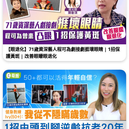
【眼退化】71歲資深藝人程可為劇接劇捱壞眼睛 | 1招保
護黃斑 | 改善眼矇眼退化