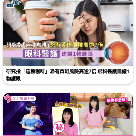
研究指「這種咖啡」恐有黃斑風險高逾7倍 眼科醫護建議1
物護眼