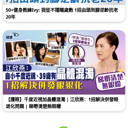
50+健身教練Ivy: 我從不隱瞞歲數 1招由頭到腳逆齡抗老
20年
【護眼】千度近視加晶體混濁 | 江欣燕：1招解決併發眼
退化問題 | 睇嘢清楚無眼矇