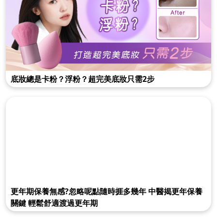
底妝總是卡粉？浮粉？超完美底妝只需2步
更年期保養無感?忽略呢點隨時捱多幾年 中醫揭更年保養
關鍵 輕鬆舒適渡過更年期