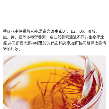
番紅花中除番茴素外,還富含維生素B1、B2、B6、葉酸、
鐵、鉀、鎂等多種營養素。這些營養素通過不同的生物學途
徑,共同影響大腦神經遞質的代謝和調節,從而協同發揮改善情
緒的功效。