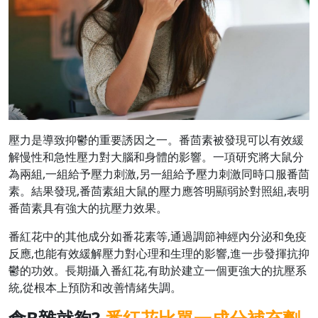
壓力是導致抑鬱的重要誘因之一。番茴素被發現可以有效緩
解慢性和急性壓力對大腦和身體的影響。一項研究將大鼠分
為兩組,一組給予壓力刺激,另一組給予壓力刺激同時口服番茴
素。結果發現,番茴素組大鼠的壓力應答明顯弱於對照組,表明
番茴素具有強大的抗壓力效果。
番紅花中的其他成分如番花素等,通過調節神經內分泌和免疫
反應,也能有效緩解壓力對心理和生理的影響,進一步發揮抗抑
鬱的功效。長期攝入番紅花,有助於建立一個更強大的抗壓系
統,從根本上預防和改善情緒失調。