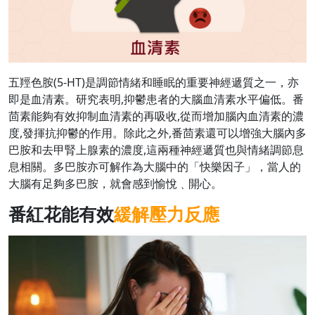
五羥色胺(5-HT)是調節情緒和睡眠的重要神經遞質之一，亦
即是血清素。研究表明,抑鬱患者的大腦血清素水平偏低。番
茴素能夠有效抑制血清素的再吸收,從而增加腦內血清素的濃
度,發揮抗抑鬱的作用。除此之外,番茴素還可以增強大腦內多
巴胺和去甲腎上腺素的濃度,這兩種神經遞質也與情緒調節息
息相關。多巴胺亦可解作為大腦中的「快樂因子」，當人的
大腦有足夠多巴胺，就會感到愉悅﹑開心。
番紅花能有效
緩解壓力反應