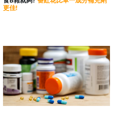
食
B
雜就夠
?
番紅花比單一成分補充劑
更佳
!