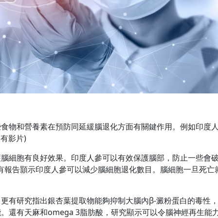
某些食物和營養素在預防同延緩腦退化方面有關鍵作用。例如印度
後有影片)
護腦細胞有良好效果。印度人參可以有效保護腦部，防止一些會
，亦有報告顥示印度人參可以減少腦細胞退化數目。腦細胞一旦死亡
更有研究指出銀杏葉提取物能夠抑制大腦內β-澱粉蛋白的毒性
還有天麻和omega 3脂肪酸，研究顯示可以令腦神經再生能