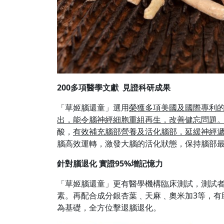
200多項醫學文獻 見證科研成果
「草姬腦還童」選用
榮獲多項美國及國際專利的S
出，能令腦神經細胞重組再生，改善健忘問題
酸，
有效補充腦部營養及活化腦部，延緩神經
腦高效運轉，激發大腦的活化狀態，保持腦部
針對腦退化 實證95%增記憶力
「草姬腦還童」更有醫學機構臨床測試，測試者
素。再配合成分銀杏葉﹑天麻﹑奧米加3等，有
為基礎，全方位擊退腦退化。