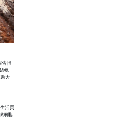
報告指
酰絲氨
幫助大
昇生活質
腦細胞