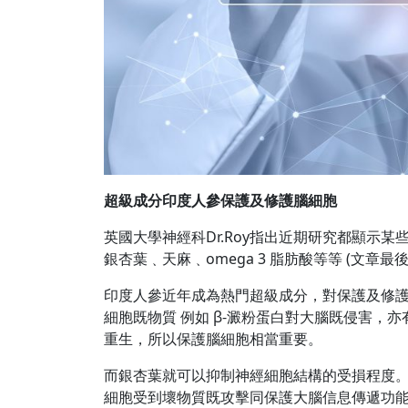
超級成分印度人參保護及修護腦細胞
英國大學神經科Dr.Roy指出近期研究都顯示
銀杏葉﹑天麻﹑omega 3 脂肪酸等等 (文章最
印度人參近年成為熱門超級成分，對保護及修
細胞既物質 例如 β-澱粉蛋白對大腦既侵害
重生，所以保護腦細胞相當重要。
而銀杏葉就可以抑制神經細胞結構的受損程度。
細胞受到壞物質既攻擊同保護大腦信息傳遞功能。