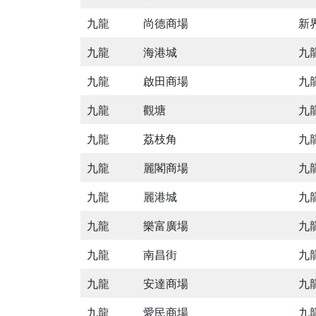
九龍
尚德商場
新
九龍
海港城
九
九龍
啟田商場
九
九龍
觀塘
九
九龍
荔枝角
九
九龍
麗閣商場
九
九龍
麗港城
九
九龍
樂富廣場
九
九龍
南昌街
九
九龍
安達商場
九
九龍
愛民商場
九