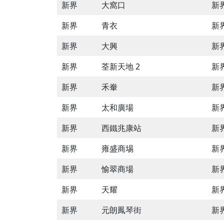
新界
大窩口
新
新界
青衣
新
新界
大興
新
新界
荃新天地 2
新
新界
禾輋
新
新界
太和廣場
新
新界
西鐵兆康站
新界
新界
雍盛商埸
新
新界
愉翠商場
新
新界
天耀
新
新界
元朗鳳琴街
新