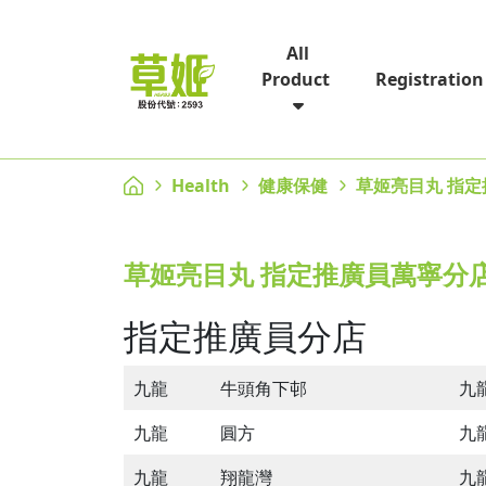
All
Registration
Product
Health
健康保健
草姬亮目丸 指定
草姬亮目丸 指定推廣員萬寧分店(
指定推廣員分店
九龍
牛頭角下邨
九
九龍
圓方
九
九龍
翔龍灣
九