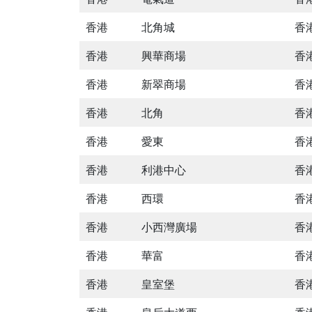
香港
北角城
香
香港
興華商場
香
香港
新翠商場
香
香港
北角
香
香港
愛東
香
香港
利港中心
香
香港
西環
香
香港
小西灣廣場
香
香港
華富
香港
香港
皇室堡
香