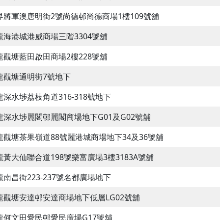
界將軍澳唐明街2號尚德邨尚德商場1樓109號舖
龍海港城港威商場三階3304號舖
龍觀塘藍田啟田商場2樓228號舖
龍觀塘通明街7號地下
龍深水埗荔枝角道316-318號地下
龍深水埗麗閣邨麗閣商場地下G01及G02號舖
龍觀塘茶果嶺道88號麗港城商場地下34及36號舖
龍黃大仙聯合道198號樂富廣場3樓3183A號舖
龍南昌街223-237號名都廣場地下
龍觀塘安達邨安達商場地下低層LG02號舖
龍何文田愛民邨愛民廣場G17號舖