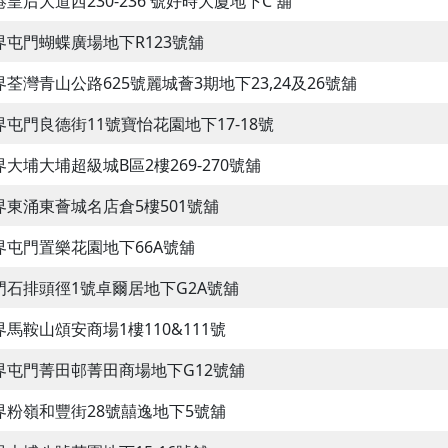
港皇后大道西230-236 號好時大廈地下C 舖
界屯門蝴蝶廣場地下R123號舖
界荃灣青山公路625號麗城薈3期地下23,24及26號舖
界屯門良德街11號寶怡花園地下17-18號
界大埔大埔超級城B區2樓269-270號舖
界東涌東薈城名店倉5樓501號舖
界屯門置樂花園地下66A號舖
門石排頭徑1號卓爾居地下G2A號舖
界馬鞍山頌安商場1樓110&111號
界屯門菁田邨菁田商場地下G12號舖
界粉嶺和豐街28號囍逸地下5號舖