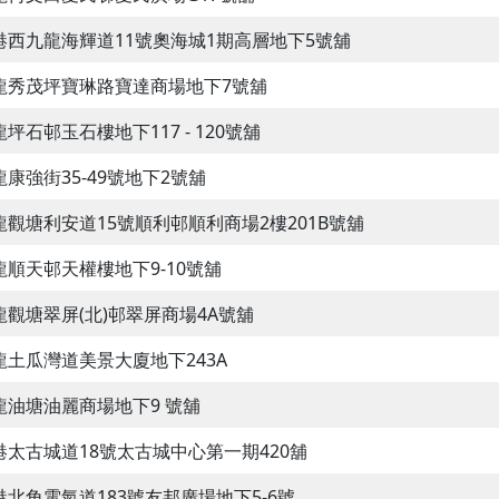
港西九龍海輝道11號奧海城1期高層地下5號舖
龍秀茂坪寶琳路寶達商場地下7號舖
坪石邨玉石樓地下117 - 120號舖
龍康強街35-49號地下2號舖
龍觀塘利安道15號順利邨順利商場2樓201B號舖
龍順天邨天權樓地下9-10號舖
龍觀塘翠屏(北)邨翠屏商場4A號舖
龍土瓜灣道美景大廈地下243A
龍油塘油麗商場地下9 號舖
港太古城道18號太古城中心第一期420舖
港北角電氣道183號友邦廣場地下5-6號