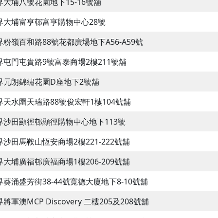
界大埔八號花園地下15-16號舖
界大埔富亨邨富亨購物中心28號
界粉嶺百和路88號花都廣場地下A56-A59號
界屯門屯貴路9號富泰商場2樓211號舖
界元朗錦繡花園D座地下2號舖
界天水圍天瑞路88號俊宏軒1樓104號舖
界沙田顯徑邨顯徑購物中心地下113號
界沙田馬鞍山恆安商場2樓221-222號舖
界大埔廣福邨廣福商場1樓206-209號舖
界葵涌盛芳街38-44號寬德大廈地下8-10號舖
將軍澳MCP Discovery 二樓205及208號舖