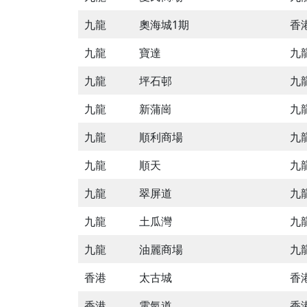
九龍
奧海城1期
香
九龍
寶達
九
九龍
坪石邨
九龍
九龍
新蒲崗
九
九龍
順利商場
九
九龍
順天
九
九龍
翠屏道
九
九龍
土瓜灣
九
九龍
油麗商場
九
香港
太古城
香
香港
電氣道
香