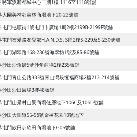
界將軍澳新都城中心二期1樓 1116至1118號舖
界大圍美林邨美林商場地下20-22號舖
界屯門屯順街1號屯門市廣場1期2樓2199B-2199F號舖
屯門友愛路友愛邨H.A.N.D.S. S區2樓S-229及S-230號舖
界屯門湖翠路168-236號海翠坊1號及85-86號舖
界沙田沙角街5號沙角商場2樓235號舖
界屯門青山公路333號青山灣段恆福商場2樓213-214號舖
界沙田沙田廣場3樓48號舖
界屯門山景村山景商場低層地下106C及106D號舖
界沙田大圍道55-56號金禧花園10號地下
界屯門欣田邨欣田商場地下G06號舖