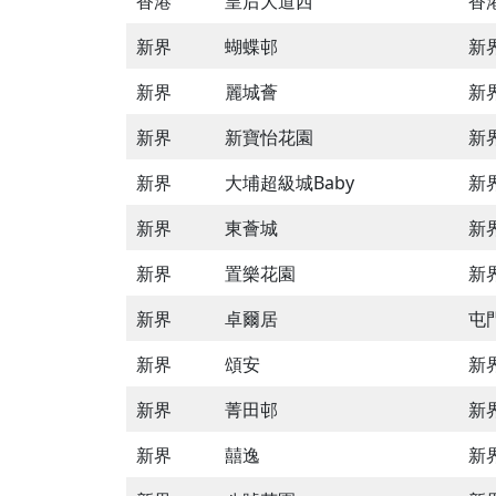
香港
皇后大道西
香
新界
蝴蝶邨
新
新界
麗城薈
新
新界
新寶怡花園
新
新界
大埔超級城Baby
新
新界
東薈城
新
新界
置樂花園
新
新界
卓爾居
屯
新界
頌安
新
新界
菁田邨
新
新界
囍逸
新