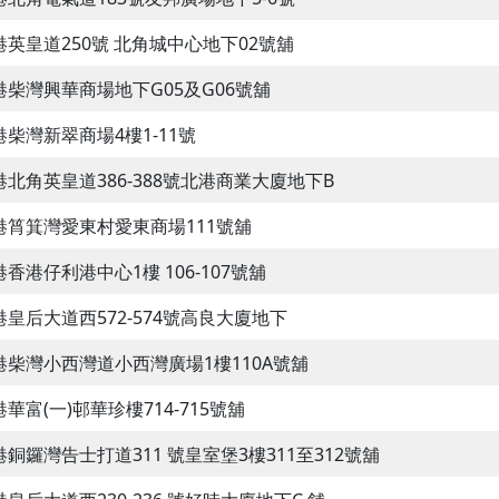
港英皇道250號 北角城中心地下02號舖
港柴灣興華商場地下G05及G06號舖
港柴灣新翠商場4樓1-11號
港北角英皇道386-388號北港商業大廈地下B
港筲箕灣愛東村愛東商場111號舖
港香港仔利港中心1樓 106-107號舖
港皇后大道西572-574號高良大廈地下
港柴灣小西灣道小西灣廣場1樓110A號舖
華富(一)邨華珍樓714-715號舖
港銅鑼灣告士打道311 號皇室堡3樓311至312號舖