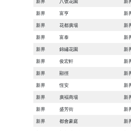
新界
八號花園
新
新界
富亨
新
新界
花都廣場
新
新界
富泰
新
新界
錦繡花園
新
新界
俊宏軒
新
新界
顯徑
新
新界
恆安
新
新界
廣褔商場
新
新界
盛芳街
新
新界
都會豪庭
新界