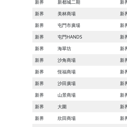
新界
新都城二期
新
新界
美林商場
新
新界
屯門市廣場
新
新界
屯門HANDS
新界
新界
海翠坊
新
新界
沙角商場
新
新界
恆福商場
新
新界
沙田廣場
新
新界
山景商場
新
新界
大圍
新
新界
欣田商場
新