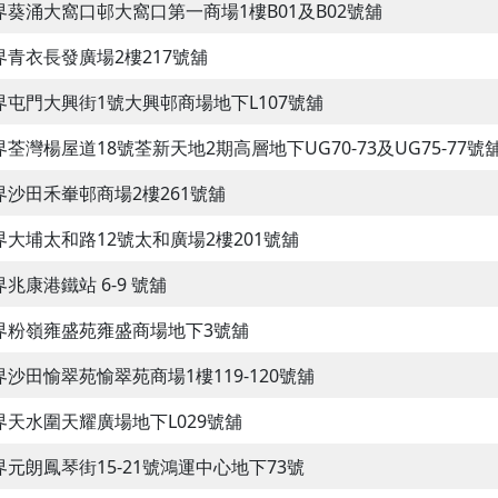
界葵涌大窩口邨大窩口第一商場1樓B01及B02號舖
界青衣長發廣場2樓217號舖
界屯門大興街1號大興邨商場地下L107號舖
界荃灣楊屋道18號荃新天地2期高層地下UG70-73及UG75-77號
界沙田禾輋邨商場2樓261號舖
界大埔太和路12號太和廣場2樓201號舖
兆康港鐵站 6-9 號舖
界粉嶺雍盛苑雍盛商場地下3號舖
界沙田愉翠苑愉翠苑商場1樓119-120號舖
界天水圍天耀廣場地下L029號舖
界元朗鳳琴街15-21號鴻運中心地下73號