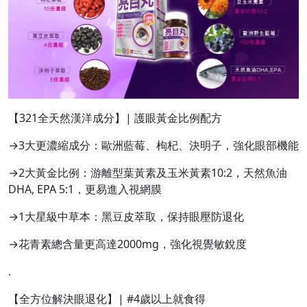
【321全天然漢洋成分】| 護眼黃金比例配方
→3大更濃縮成分：歐洲藍莓、枸杞、決明子，強化眼部機能
→2大黃金比例：游離型葉黃素及玉米黃素10:2，天然魚油
DHA, EPA 5:1，更易進入視網膜
→1大星級中草本：黑豆皮萃取，保持眼壓防退化
→花青素總含量更高達2000mg，強化視覺敏銳度
.
【全方位解決眼退化】| #4歲以上就食得