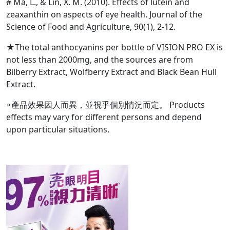
# Ma, L., & Lin, X. M. (2010). Effects of lutein and
zeaxanthin on aspects of eye health. Journal of the
Science of Food and Agriculture, 90(1), 2-12.
★The total anthocyanins per bottle of VISION PRO EX is
not less than 2000mg, and the sources are from
Bilberry Extract, Wolfberry Extract and Black Bean Hull
Extract.
∘產品效果因人而異，並視乎個別情況而定。 Products
effects may vary for different persons and depend
upon particular situations.