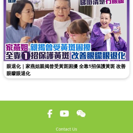
眼退化｜家燕姐親揭曾受黃斑困擾 全靠1招保護黃斑 改善
眼矇眼退化
Contact Us