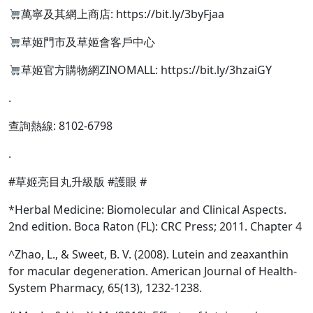
萬寧及其網上商店: https://bit.ly/3byFjaa
草姬門市及草姬會客戶中心
草姬官方購物網ZINOMALL: https://bit.ly/3hzaiGY
.
查詢熱線: 8102-6798
.
#草姬亮目丸升級版 #護眼 #
*Herbal Medicine: Biomolecular and Clinical Aspects.
2nd edition. Boca Raton (FL): CRC Press; 2011. Chapter 4
^Zhao, L., & Sweet, B. V. (2008). Lutein and zeaxanthin
for macular degeneration. American Journal of Health-
System Pharmacy, 65(13), 1232-1238.