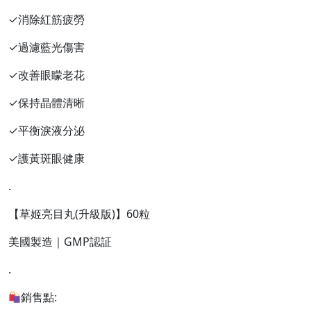
✓消除紅筋疲勞
✓過濾藍光傷害
✓改善眼矇老花
✓保持晶體清晰
✓平衡淚液分泌
✓護黃斑眼健康
.
【草姬亮目丸(升級版)】60粒
美國製造｜GMP認証
.
銷售點: