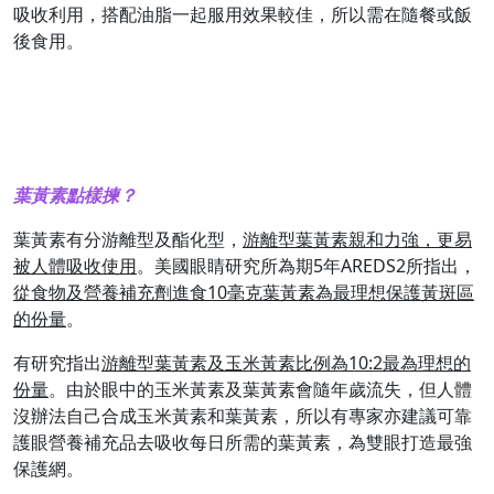
吸收利用，搭配油脂一起服用效果較佳，所以需在隨餐或飯
後食用。
葉黃素點樣揀？
葉黃素有分游離型及酯化型，
游離型葉黃素親和力強，更易
被人體吸收使用
。美國眼睛研究所為期5年AREDS2所指出，
從食物及營養補充劑進食10毫克葉黃素為最理想保護黃斑區
的份量
。
有研究指出
游離型葉黃素及玉米黃素比例為10:2最為理想的
份量
。由於眼中的玉米黃素及葉黃素會隨年歲流失，但人體
沒辦法自己合成玉米黃素和葉黃素，所以有專家亦建議可靠
護眼營養補充品去吸收每日所需的葉黃素，為雙眼打造最強
保護網。