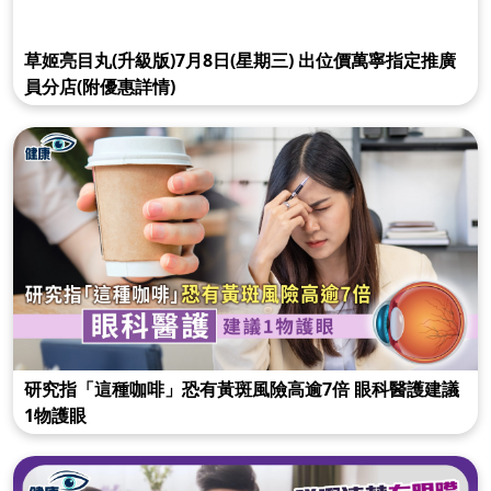
草姬亮目丸(升級版)7月8日(星期三) 出位價萬寧指定推廣
員分店(附優惠詳情)
研究指「這種咖啡」恐有黃斑風險高逾7倍 眼科醫護建議
1物護眼