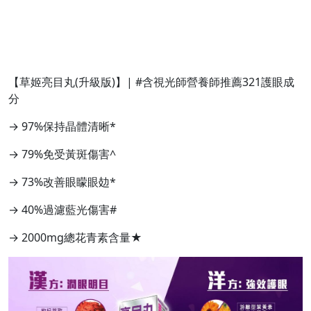
【草姬亮目丸(升級版)】| #含視光師營養師推薦321護眼成
分
→ 97%保持晶體清晰*
→ 79%免受黃斑傷害^
→ 73%改善眼矇眼攰*
→ 40%過濾藍光傷害#
→ 2000mg總花青素含量★