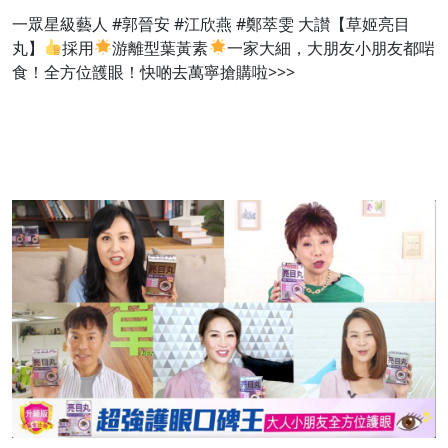
一眾星級藝人 #郭晉安 #江欣燕 #鄭萃雯 大讃【草姬亮目
丸】
採用
游離型葉黃素
一家大細，大朋友小朋友都啱
食！全方位頀眼！快啲去萬寧搶購啦>>>