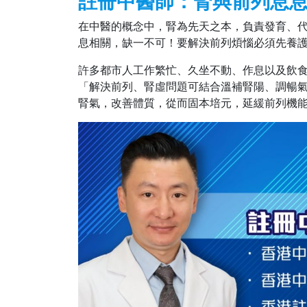
註冊中醫師：腎與前列息息
在中醫的概念中，腎為先天之本，負責發育、
息相關，缺一不可！要解決前列煩惱必須先養
許多都市人工作繁忙、久坐不動、作息以及飲
「解決前列、腎虛問題可結合溫補腎陽、調暢
腎氣，改善體質，從而固本培元，延緩前列機