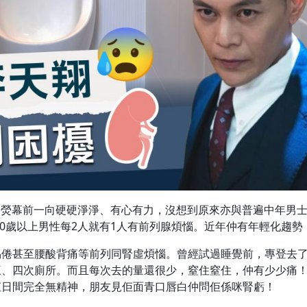
骨，熒幕前一向硬硬淨淨、有心有力，沒想到原來亦與普遍中年男
50歲以上男性每2人就有1人有前列腺煩惱。近年仲有年輕化趨勢
易倦甚至腰酸背痛等前列同腎虛煩惱。曾經試過睡覺前，專登去
三、四次廁所。而且每次去的量還很少，窒住窒住，仲有少少痛
佢日間完全無精神，朋友見佢面青口唇白仲問佢係咪腎虧！