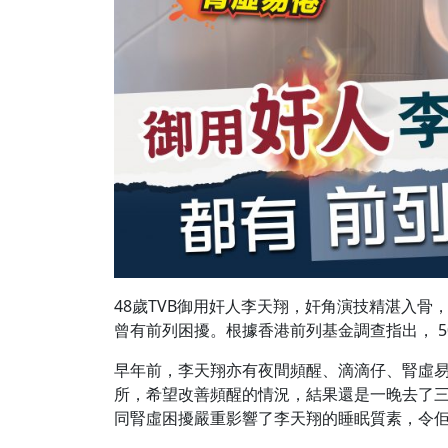
48歲TVB御用奸人李天翔，奸角演技精湛入
曾有前列困擾。根據香港前列基金調查指出， 
早年前，李天翔亦有夜間頻醒、滴滴仔、腎虛
所，希望改善頻醒的情況，結果還是一晚去了
同腎虛困擾嚴重影響了李天翔的睡眠質素，令