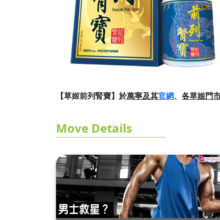
【草姬前列腎寶】於
萬寧及其
官網
、
各草姬門
Move Details