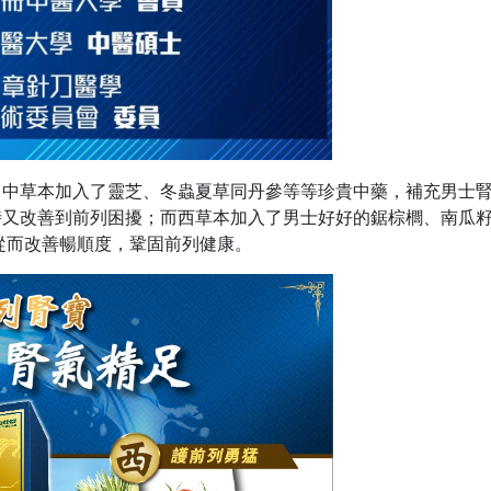
，中草本加入了靈芝、冬蟲夏草同丹參等等珍貴中藥，補充男士
時又改善到前列困擾；而西草本加入了男士好好的鋸棕櫚、南瓜
從而改善暢順度，鞏固前列健康。