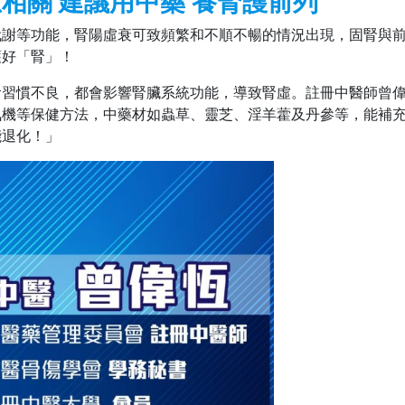
相關 建議用中藥 養腎護前列
代謝等功能，腎陽虛衰可致頻繁和不順不暢的情況出現，固腎與
護好「腎」！
食習慣不良，都會影響腎臟系統功能，導致腎虛。註冊中醫師曾
氣機等保健方法，中藥材如蟲草、靈芝、淫羊藿及丹參等，能補
能退化！」