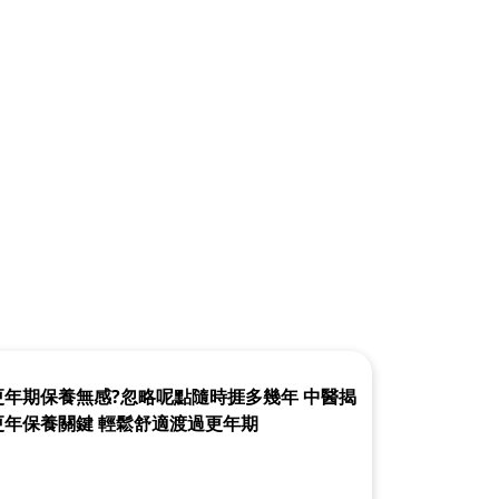
更年期保養無感?忽略呢點隨時捱多幾年 中醫揭
更年保養關鍵 輕鬆舒適渡過更年期