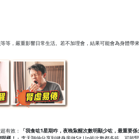
頻
等等，嚴重影響日常生活。若不加理會，結果可能會為身體帶
讚超有效：
「我食咗1星期咋，夜晚紥醒次數明顯少咗，最重要係
歲咁樣！」
李天翔仲分享到健身房做Sit Up的次數都多咗，可能