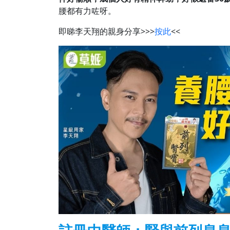
腰都有力咗呀。
即睇李天翔的親身分享>>>
按此
<<