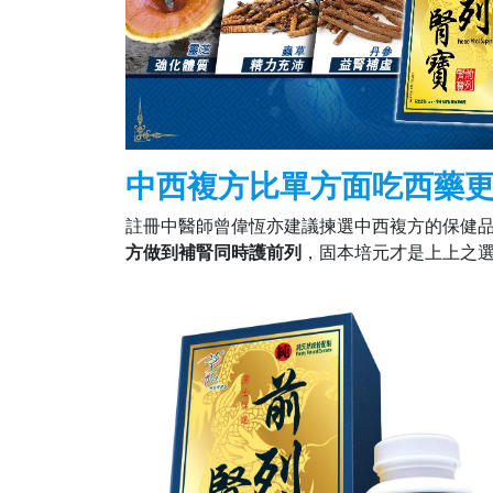
中西複方比單方面吃西藥
註冊中醫師曾偉恆亦建議揀選中西複方的保健
方做到補腎同時護前列
，固本培元才是上上之