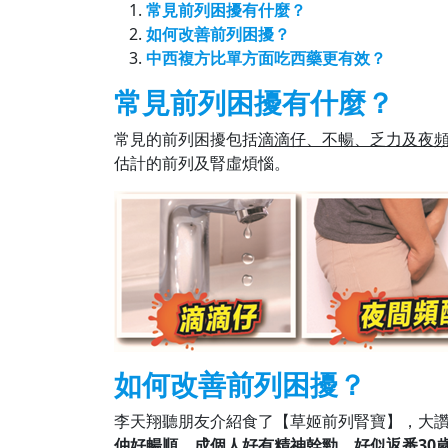
常見前列困擾有什麼？
如何改善前列困擾？
中西複方比單方面吃西藥更有效？
常見前列困擾有什麼？
常見的前列困擾包括
滴滴仔、不暢、乏力及夜
估計的前列及腎虛煩惱。
如何改善前列困擾？
李天翔聽朋友介紹食了【草姬前列腎寶】，大
仲好暢順，成個人好有精神幹勁，好似返番30