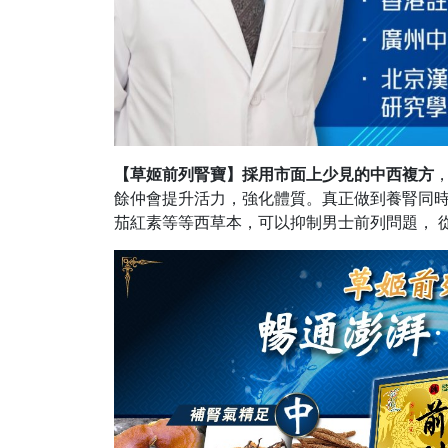
【草姬前列腎寶】採用市面上少見的中西複方
餘仲會提升活力，強化體質。真正做到養腎同
茄紅素等等西草本，可以抑制男士前列問題， 