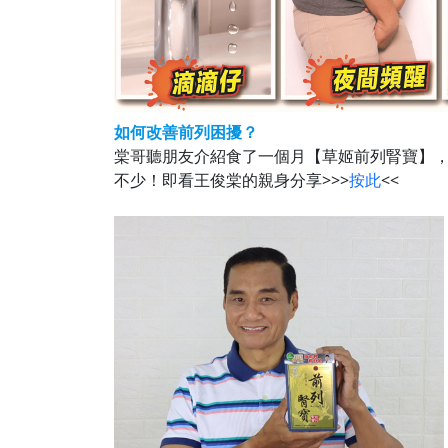
如何改善前列困擾？
棠哥聽朋友介紹食了一個月【草姬前列腎寶】
不少！即看王俊棠的親身分享>>>
按此
<<