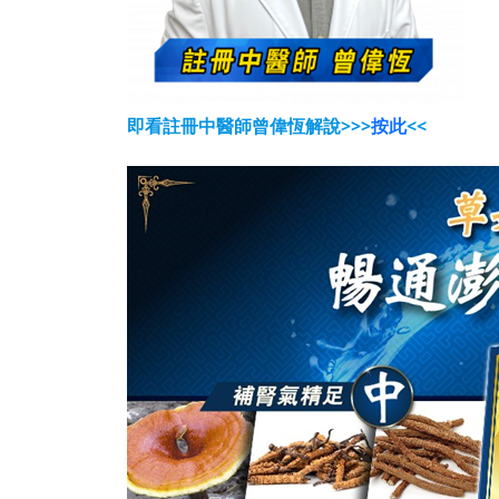
即看註冊中醫師曾偉恆解說>>>
按此
<<