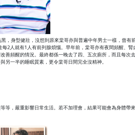
烏黑，身型健壯，沒想到原來棠哥亦與普遍中年男士一樣，曾有
男性每2人就有1人有前列腺煩惱。早年前，棠哥亦有夜間頻醒、腎
望改善頻醒的情況。最終都係一晚去了四、五次廁所，而且每次
哥與另一半的睡眠質素，更令棠哥日間完全沒精神。
頻等等，嚴重影響日常生活。若不加理會，結果可能會為身體帶