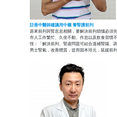
註冊中醫師建議用中藥 養腎護前列
原來前列與腎息息相關，要解決前列煩惱必須
市人工作繁忙、久坐不動、作息以及飲食習慣
恆：「解決前列、腎虛問題可結合溫補腎陽、
男士腎氣，改善體質，從而固本培元，延緩前