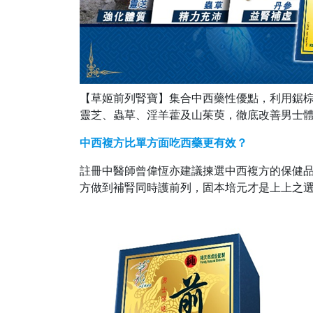
【草姬前列腎寶】集合中西藥性優點，利用鋸
靈芝、蟲草、淫羊藿及山茱萸，徹底改善男士
中西複方比單方面吃西藥更有效？
註冊中醫師曾偉恆亦建議揀選中西複方的保健
方做到補腎同時護前列，固本培元才是上上之