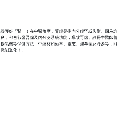
先養護好「腎」！在中醫角度，腎虛是指內分虛弱或失衡。因為
不良，都會影響腎臟及內分泌系統功能，導致腎虛。註冊中醫師
調暢氣機等保健方法，中藥材如蟲草、靈芝、淫羊藿及丹參等，
列機能退化！」