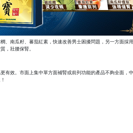
棕櫚、南瓜籽、蕃茄紅素，快速改善男士困擾問題，另一方面採
體質，壯腰保腎。
品更有效。市面上集中單方面補腎或前列功能的產品不夠全面，
選！