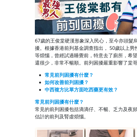
67歲的王俊棠硬漢形象深入民心，至今亦頭髮
擾。根據香港前列基金調查指出， 50歲以上
等煩惱，曾經試過睡覺前，特意去了廁所，希
還很少，非常不暢順。前列困擾嚴重影響了棠
常見前列困擾有什麼？
如何改善前列困擾？
中西複方比單方面吃西藥更有效？
常見前列困擾有什麼？
常見的前列困擾包括滴滴仔、不暢、乏力及夜
估計的前列及腎虛煩惱。