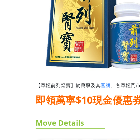
【草姬前列腎寶】於萬寧及其
官網
、各草姬門市以及Z
即領萬寧$10現金優惠券 
Move Details