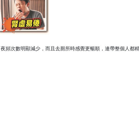
，夜頻次數明顯減少，而且去厠所時感覺更暢順，連帶整個人都