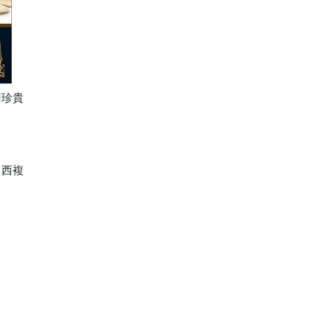
用珍貴
中西複