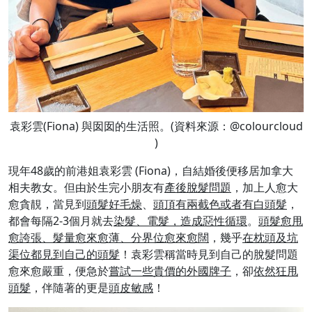
袁彩雲(Fiona) 與囡囡的生活照。(資料來源：@colourcloud
)
現年48歲的前港姐袁彩雲 (Fiona)，自結婚後便移居加拿大
相夫教女。但由於生完小朋友有
產後脫髮問題
，加上人愈大
愈貪靚，當見到
頭髮好毛燥
、
頭頂有兩截色或者有白頭髮
，
都會每隔2-3個月就去
染髮、電髮，造成惡性循環
。
頭髮愈甩
愈誇張、髮量愈來愈薄、分界位愈來愈闊
，幾乎
在枕頭及坑
渠位都見到自己的頭髮
！袁彩雲稱當時見到自己的脫髮問題
愈來愈嚴重，便急於
嘗試一些貴價的外國牌子
，卻
依然狂甩
頭髮
，伴隨著的更是
頭皮敏感
！