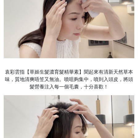
袁彩雲指【草姬生髮濃育髮精華素】聞起來有清新天然草本
味，質地清爽唔笠又無油。噴咀夠集中，噴到入頭皮，將頭
髮營養注入每一個毛囊，十分喜歡！