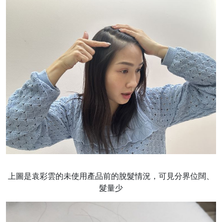
上圖是袁彩雲的未使用產品前的脫髮情況，可見分界位闊、
髮量少