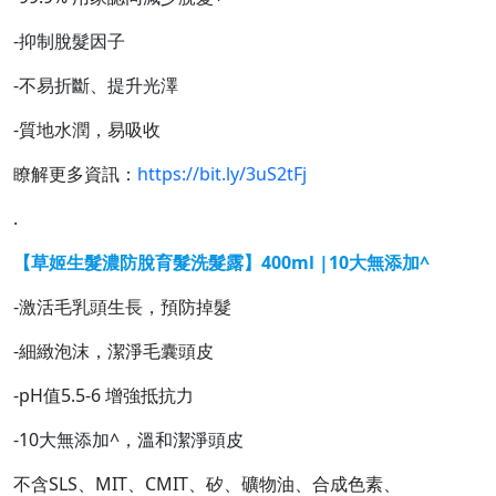
-抑制脫髮因子
-不易折斷、提升光澤
-質地水潤，易吸收
瞭解更多資訊：
https://bit.ly/3uS2tFj
.
【草姬生髮濃防脫育髮洗髮露】400ml |10大無添加^
-激活毛乳頭生長，預防掉髮
-細緻泡沫，潔淨毛囊頭皮
-pH值5.5-6 增強抵抗力
-10大無添加^，溫和潔淨頭皮
不含SLS、MIT、CMIT、矽、礦物油、合成色素、