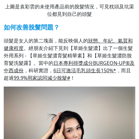
上圖是袁彩雲的未使用產品前的脫髮情況，可見枕頭及坑渠
位都見到自己的頭髮
如何改善脫髮問題？
頭髮是女人的第二塊面，能反映個人的
狀態、年紀、氣質和
健康程度
。經朋友介紹下見到【草姬生髮濃】出了一個生髮
外用系列 - 【草姬生髮濃育髮精華素】和【草姬生髮濃防脫
育髮洗髮露】。當中的
日本專利得獎成分BURGEON-UP®及
中西成份
，科研實證，
6日可激活毛乳頭生長150%*
，而且
超過
99.9%用家認同減少脫髮#
！