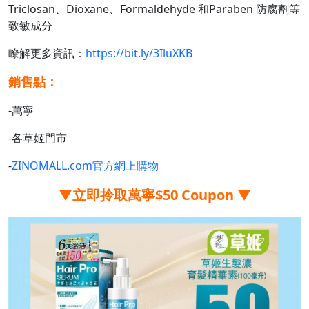
Triclosan、Dioxane、Formaldehyde 和Paraben 防腐劑等
致敏成分
瞭解更多資訊：
https://bit.ly/3IluXKB
銷售點：
-萬寧
-各草姬門市
-
ZINOMALL.com官方網上購物
▼
立即拎取萬寧$50 Coupon
▼