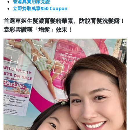
香港真實用家見證
立即拎取萬寧$50 Coupon
首選草姬生髮濃育髮精華素、防脫育髮洗髮露！
袁彩雲讚嘆「增髮」效果！