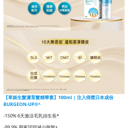
【草姬生髮濃育髮精華素】100ml | 注入得獎日本成份
BURGEON-UP®^
-150% 6天激活毛乳頭生長*
-99.9% 用家認同減少脫髮+