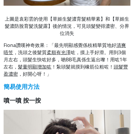
上圖是袁彩雲的使用【草姬生髮濃育髮精華素】和【草姬生
髮濃防脫育髮洗髮露】後的情況，可見頭髮變得濃密、分界
位消失
Fiona讚嘆神奇效果：「最先明顯感覺係枝精華質地好
清爽
唔笠
，洗頭之後髮質
柔順有光澤
咗，摸上手好滑。用到3個
月左右，頭髮生快咗好多，啲BB毛真係生返出嚟！用咗1年
左右，
髮量明顯增加咗
！紮頭髮就摸到橡筋位粗咗！
頭髮豐
盈濃密
，好開心呀！」
簡易使用方法
噴一噴 按一按