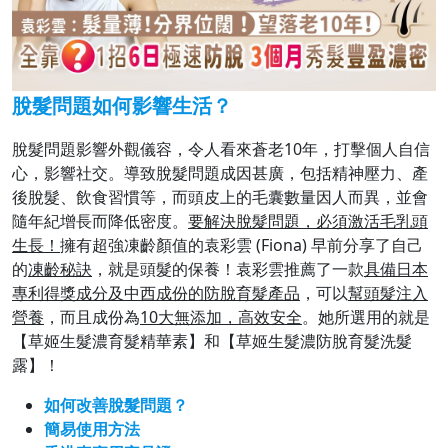
脫髮問題如何影響生活？
脫髮問題影響外觀儀容，令人看來蒼老10年，打擊個人自信
心，影響社交。導致脫髮問題成因甚廣，包括精神壓力、產
後脫髮、飲食習慣等，而頭皮上的毛囊數量因人而異，並會
隨年紀增長而降低密度。
要解決脫髮問題，必須激活毛乳頭
生長！
擁有超強凍齡顏值的袁彩雲 (Fiona) 早前分享了自己
的
凍齡秘訣
，就是頭髮的保養！袁彩雲推薦了一款
具備日本
專利得獎成分及中西成份的防脫育髮產品
，可以
幫頭髮注入
營養
，而且成份為
10大無添加，高效安全
。她所選用的就是
【草姬生髮濃育髮精華素】和【草姬生髮濃防脫育髮洗髮
露】！
如何改善脫髮問題？
簡易使用方法