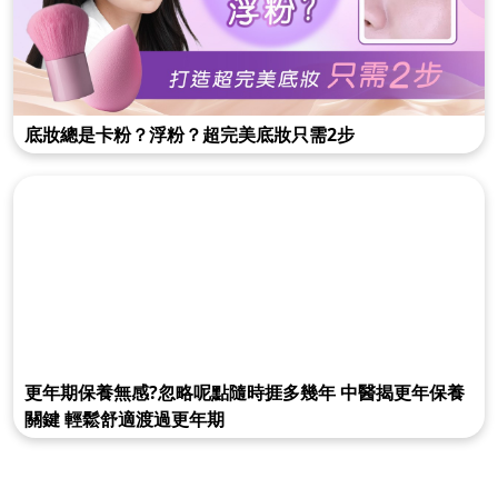
底妝總是卡粉？浮粉？超完美底妝只需2步
更年期保養無感?忽略呢點隨時捱多幾年 中醫揭更年保養
關鍵 輕鬆舒適渡過更年期