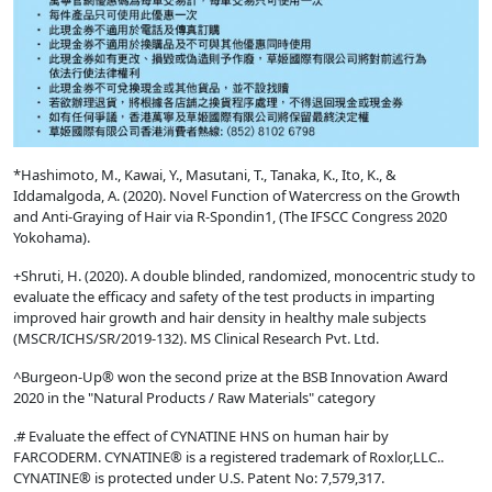
*Hashimoto, M., Kawai, Y., Masutani, T., Tanaka, K., Ito, K., &
Iddamalgoda, A. (2020). Novel Function of Watercress on the Growth
and Anti-Graying of Hair via R-Spondin1, (The IFSCC Congress 2020
Yokohama).
+Shruti, H. (2020). A double blinded, randomized, monocentric study to
evaluate the efficacy and safety of the test products in imparting
improved hair growth and hair density in healthy male subjects
(MSCR/ICHS/SR/2019-132). MS Clinical Research Pvt. Ltd.
^Burgeon-Up® won the second prize at the BSB Innovation Award
2020 in the "Natural Products / Raw Materials" category
.# Evaluate the effect of CYNATINE HNS on human hair by
FARCODERM. CYNATINE® is a registered trademark of Roxlor,LLC..
CYNATINE® is protected under U.S. Patent No: 7,579,317.