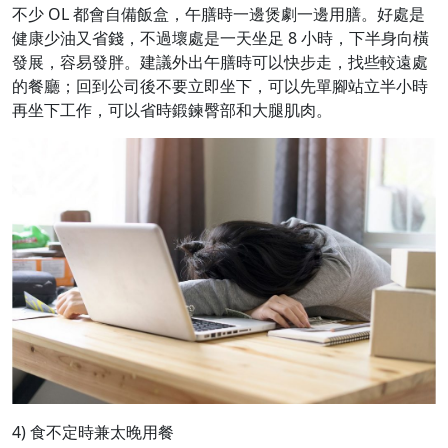
不少 OL 都會自備飯盒，午膳時一邊煲劇一邊用膳。好處是
健康少油又省錢，不過壞處是一天坐足 8 小時，下半身向橫
發展，容易發胖。建議外出午膳時可以快步走，找些較遠處
的餐廳；回到公司後不要立即坐下，可以先單腳站立半小時
再坐下工作，可以省時鍛鍊臀部和大腿肌肉。
4) 食不定時兼太晚用餐