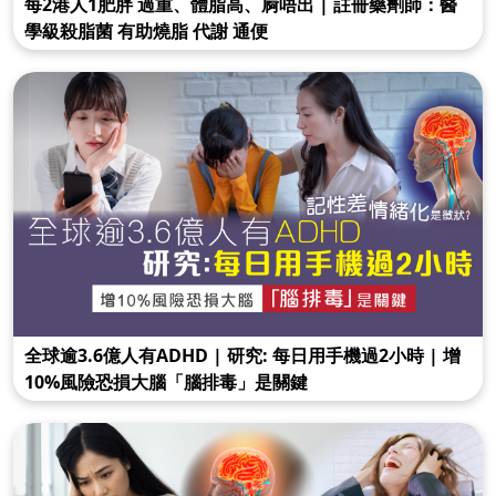
每2港人1肥胖 過重、體脂高、屙唔出 | 註冊藥劑師：醫
學級殺脂菌 有助燒脂 代謝 通便
全球逾3.6億人有ADHD | 研究: 每日用手機過2小時 | 增
10%風險恐損大腦「腦排毒」是關鍵