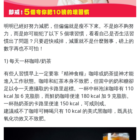
明明已經好努力減肥，但偏偏就是瘦不下來。不是妳不夠努
力，而是妳可能犯了以下 5 個壞習慣，看看自己是否生活習
慣出了問題？只要趕快戒掉，減重就不是什麼難事，磅上的
數字再也不可怕！
1) 每天一杯咖啡/奶茶
有些人習慣早上一定要靠『精神食糧』咖啡或奶茶提神才能
進入工作狀態。咖啡和紅茶本身不致肥，但當中的奶和糖卻
足以令一天應攝取的卡路里超標。一杯中杯泡沫咖啡有 110
kcal 加 6 克脂肪，而鮮奶咖啡便達 180 kcal 加 9 克脂肪。
一杯熱奶茶的卡路里便達 150 kcal，可戒則戒。
建議戒不了咖啡可轉喝只有 10 kcal 的美式黑咖啡，既具抗
氧化功效又不致肥。