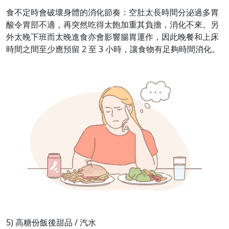
食不定時會破壞身體的消化節奏：空肚太長時間分泌過多胃
酸令胃部不適，再突然吃得太飽加重其負擔，消化不來。另
外太晚下班而太晚進食亦會影響腸胃運作，因此晚餐和上床
時間之間至少應預留 2 至 3 小時，讓食物有足夠時間消化。
5) 高糖份飯後甜品 / 汽水