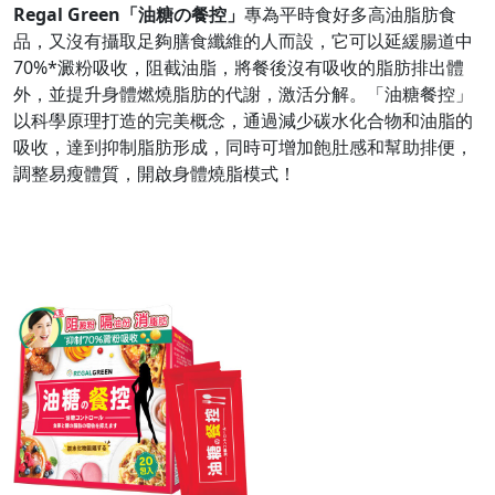
Regal Green「油糖の餐控」
專為平時食好多高油脂肪食
品，又沒有攝取足夠膳食纖維的人而設，它可以延緩腸道中
70%*澱粉吸收，阻截油脂，將餐後沒有吸收的脂肪排出體
外，並提升身體燃燒脂肪的代謝，激活分解。「油糖餐控」
以科學原理打造的完美概念，通過減少碳水化合物和油脂的
吸收，達到抑制脂肪形成，同時可增加飽肚感和幫助排便，
調整易瘦體質，開啟身體燒脂模式！