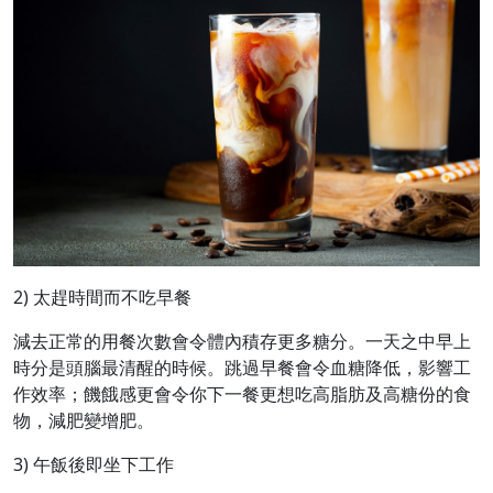
2) 太趕時間而不吃早餐
減去正常的用餐次數會令體內積存更多糖分。一天之中早上
時分是頭腦最清醒的時候。跳過早餐會令血糖降低，影響工
作效率；饑餓感更會令你下一餐更想吃高脂肪及高糖份的食
物，減肥變增肥。
3) 午飯後即坐下工作