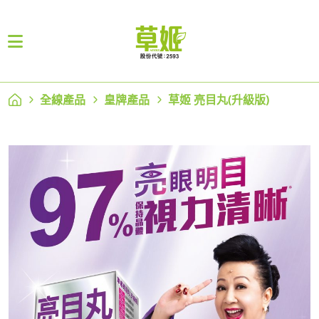
全線產品
皇牌產品
草姬 亮目丸(升級版)