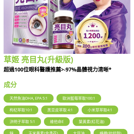
草姬 亮目丸(升級版)
超過100位眼科醫護推薦>‧97%晶體視力清晰*
成分
天然魚油DHA, EPA 5:1
歐洲藍莓萃取100:1
枸杞萃取10:1
黑豆皮萃取 4:1
小米草萃取4:1
決明子萃取 5:1
維他命E
葉黃素(紅花油)
鋅
玉米黃素(金盞花)
大豆油
蜂蠟(抗結劑)