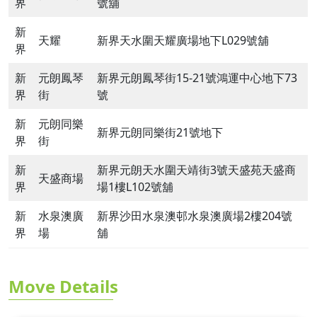
界
號舖
新
天耀
新界天水圍天耀廣場地下L029號舖
界
新
元朗鳳琴
新界元朗鳳琴街15-21號鴻運中心地下73
界
街
號
新
元朗同樂
新界元朗同樂街21號地下
界
街
新
新界元朗天水圍天靖街3號天盛苑天盛商
天盛商場
界
場1樓L102號舖
新
水泉澳廣
新界沙田水泉澳邨水泉澳廣場2樓204號
界
場
舖
Move Details