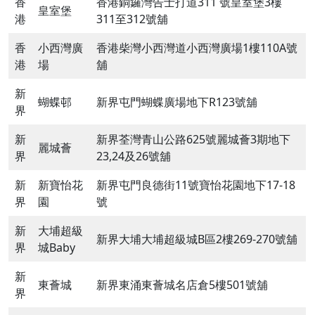
香
香港銅鑼灣告士打道311 號皇室堡3樓
皇室堡
港
311至312號舖
香
小西灣廣
香港柴灣小西灣道小西灣廣場1樓110A號
港
場
舖
新
蝴蝶邨
新界屯門蝴蝶廣場地下R123號舖
界
新
新界荃灣青山公路625號麗城薈3期地下
麗城薈
界
23,24及26號舖
新
新寶怡花
新界屯門良德街11號寶怡花園地下17-18
界
園
號
新
大埔超級
新界大埔大埔超級城B區2樓269-270號舖
界
城Baby
新
東薈城
新界東涌東薈城名店倉5樓501號舖
界