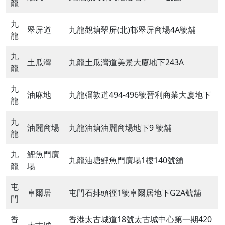
龍
九
翠屏道
九龍觀塘翠屏(北)邨翠屏商場4A號舖
龍
九
土瓜灣
九龍土瓜灣道美景大廈地下243A
龍
九
油麻地
九龍彌敦道494-496號晉利商業大廈地下
龍
九
油麗商場
九龍油塘油麗商場地下9 號舖
龍
九
鯉魚門廣
九龍油塘鯉魚門廣場1樓140號舖
龍
場
屯
卓爾居
屯門石排頭徑1號卓爾居地下G2A號舖
門
香
香港太古城道18號太古城中心第一期420