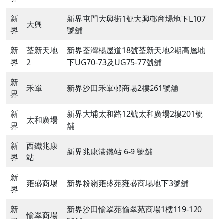
新
新界屯門大興街1號大興邨商場地下L107
大興
界
號舖
新
荃新天地
新界荃灣楊屋道18號荃新天地2期高層地
界
2
下UG70-73及UG75-77號舖
新
禾輋
新界沙田禾輋邨商場2樓261號舖
界
新
新界大埔太和路12號太和廣場2樓201號
太和廣場
界
舖
新
西鐵兆康
新界兆康港鐵站 6-9 號舖
界
站
新
雍盛商埸
新界粉嶺雍盛苑雍盛商場地下3號舖
界
新
新界沙田愉翠苑愉翠苑商場1樓119-120
愉翠商場