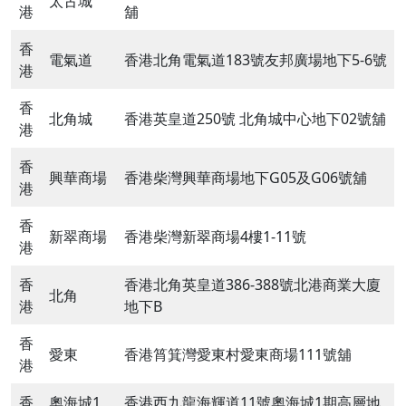
太古城
港
舖
香
電氣道
香港北角電氣道183號友邦廣場地下5-6號
港
香
北角城
香港英皇道250號 北角城中心地下02號舖
港
香
興華商場
香港柴灣興華商場地下G05及G06號舖
港
香
新翠商場
香港柴灣新翠商場4樓1-11號
港
香
香港北角英皇道386-388號北港商業大廈
北角
港
地下B
香
愛東
香港筲箕灣愛東村愛東商場111號舖
港
香
奧海城1
香港西九龍海輝道11號奧海城1期高層地