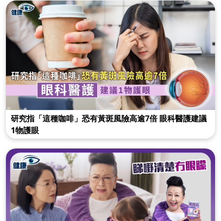
研究指「這種咖啡」恐有黃斑風險高逾7倍 眼科醫護建議
1物護眼