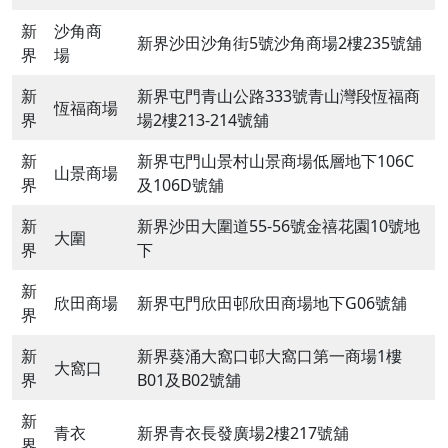
新
沙角商
新界沙田沙角街5號沙角商場2樓235號舖
界
場
新
新界屯門青山公路333號青山灣段恆福商
恆福商場
界
場2樓213-214號舖
新
新界屯門山景村山景商場低層地下106C
山景商場
界
及106D號舖
新
新界沙田大圍道55-56號金禧花園10號地
大圍
界
下
新
欣田商場
新界屯門欣田邨欣田商場地下G06號舖
界
新
新界葵涌大窩口邨大窩口第一商場1樓
大窩口
界
B01及B02號舖
新
青衣
新界青衣長發廣場2樓217號舖
界