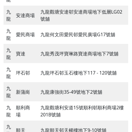
九
九龍觀塘安達邨安達商場地下低層LG02
安達商場
龍
號舖
九
愛民商場
九龍何文田愛民邨愛民廣場G17號舖
龍
九
寶達
九龍秀茂坪寶琳路寶達商場地下7號舖
龍
九
坪石邨
九龍坪石邨玉石樓地下117 - 120號舖
龍
九
新蒲崗
九龍康強街35-49號地下2號舖
龍
九
順利商
九龍觀塘利安道15號順利邨順利商場2樓
龍
場
201B號舖
九
順天
九龍順天邨天權樓地下9-10號舖