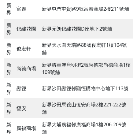
新
富泰
新界屯門屯貴路9號富泰商場2樓211號舖
界
新
錦繡花園
新界元朗錦繡花園D座地下2號舖
界
新
新界天水圍天瑞路88號俊宏軒1樓104號
俊宏軒
界
舖
新
新界將軍澳唐明街2號尚德邨尚德商場1樓
尚德商場
界
109號舖
新
顯徑
新界沙田顯徑邨顯徑購物中心地下113號
界
新
新界沙田馬鞍山恆安商場2樓221-222號
恆安
界
舖
新
新界大埔廣福邨廣福商場1樓206-209號
廣褔商場
界
舖