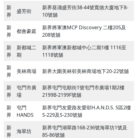
新
新界葵涌盛芳街38-44號寬德大廈地下8-
盛芳街
界
10號舖
新
新界將軍澳MCP Discovery 二樓205及
都會豪庭
界
208號舖
新
新都城二
新界將軍澳新都城中心二期1樓 1116至
界
期
1118號舖
新
美林商場
新界大圍美林邨美林商場地下20-22號舖
界
新
屯門市廣
新界屯門屯順街1號屯門市廣場1期2樓
界
場
2199B-2199F號舖
新
屯門
新界屯門友愛路友愛邨H.A.N.D.S. S區2樓
界
HANDS
S-229及S-230號舖
新
新界屯門湖翠路168-236號海翠坊1號及
海翠坊
界
85-86號舖