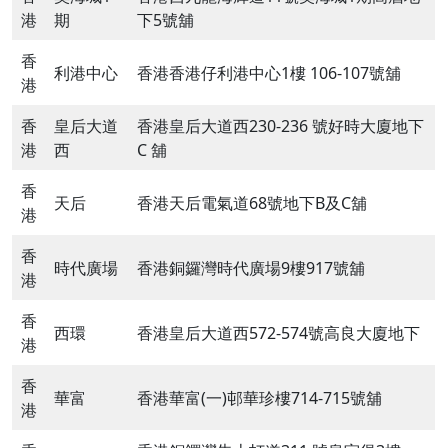
港
期
下5號舖
香
利港中心
香港香港仔利港中心1樓 106-107號舖
港
香
皇后大道
香港皇后大道西230-236 號好時大廈地下
港
西
C 舖
香
天后
香港天后電氣道68號地下B及C舖
港
香
時代廣場
香港銅鑼灣時代廣場9樓917號舖
港
香
西環
香港皇后大道西572-574號高良大廈地下
港
香
華富
香港華富(一)邨華珍樓714-715號舖
港