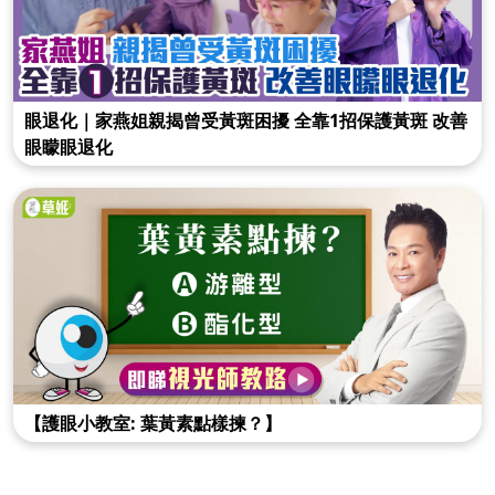
眼退化｜家燕姐親揭曾受黃斑困擾 全靠1招保護黃斑 改善
眼矇眼退化
【護眼小教室: 葉黃素點樣揀？】