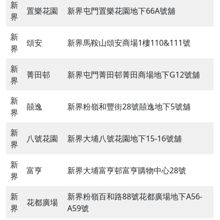
新
置樂花園
新界屯門置樂花園地下66A號舖
界
新
頌安
新界馬鞍山頌安商場1樓110&111號
界
新
菁田邨
新界屯門菁田邨菁田商場地下G12號舖
界
新
囍逸
新界粉嶺和豐街28號囍逸地下5號舖
界
新
八號花園
新界大埔八號花園地下15-16號舖
界
新
富亨
新界大埔富亨邨富亨購物中心28號
界
新
新界粉嶺百和路88號花都廣場地下A56-
花都廣場
界
A59號