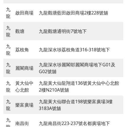
九
啟田商場
九龍觀塘藍田啟田商場2樓228號舖
龍
九
觀塘
九龍觀塘通明街7號地下
龍
九
荔枝角
九龍深水埗荔枝角道316-318號地下
龍
九
九龍深水埗麗閣邨麗閣商場地下G01及
麗閣商場
龍
G02號舖
九
黃大仙中
九龍黃大仙龍翔道136號黃大仙中心北館
龍
心北館
2樓N210A號舖
九
九龍黃大仙聯合道198號樂富廣場3樓
樂富廣場
龍
3183A號舖
九
南昌街
九龍南昌街223-237號名都廣場地下
龍