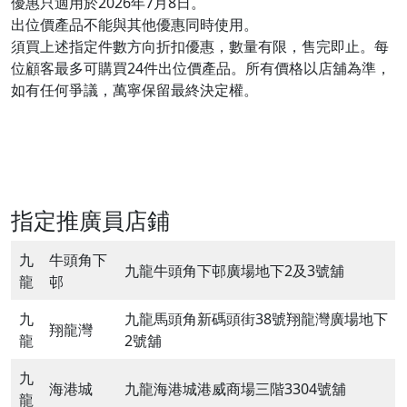
優惠只適用於2026年7月8日。
出位價產品不能與其他優惠同時使用。
須買上述指定件數方向折扣優惠，數量有限，售完即止。每
位顧客最多可購買24件出位價產品。所有價格以店舖為準，
如有任何爭議，萬寧保留最終決定權。
指定推廣員店鋪
九
牛頭角下
九龍牛頭角下邨廣場地下2及3號舖
龍
邨
九
九龍馬頭角新碼頭街38號翔龍灣廣場地下
翔龍灣
龍
2號舖
九
海港城
九龍海港城港威商場三階3304號舖
龍