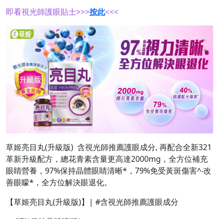
即看視光師護眼貼士>>>
按此
<<<
草姬亮目丸(升級版) 含視光師推薦護眼成分, 再配合全新321
革新升級配方，總花青素含量更高達2000mg，全方位補充
眼睛營養，97%保持晶體眼睛清晰*，79%免受黃斑傷害^‧改
善眼矇*，全方位解決眼退化。
【草姬亮目丸(升級版)】| #含視光師推薦護眼成分