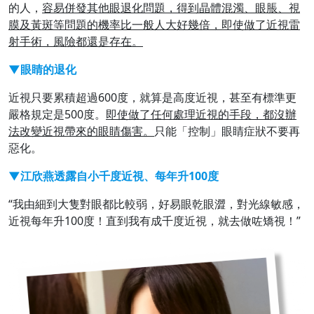
的人，
容易併發其他眼退化問題，得到晶體混濁、眼脹、視
膜及黃斑等問題的機率比一般人大好幾倍，即使做了近視雷
射手術，風險都還是存在。
▼眼睛的退化
近視只要累積超過600度，就算是高度近視，甚至有標準更
嚴格規定是500度。
即使做了任何處理近視的手段，都沒辦
法改變近視帶來的眼睛傷害。
只能「控制」眼睛症狀不要再
惡化。
▼江欣燕透露自小千度近視、每年升100度
“我由細到大隻對眼都比較弱，好易眼乾眼澀，對光線敏感，
近視每年升100度！直到我有成千度近視，就去做咗矯視！”