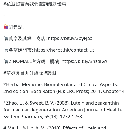
#歡迎留言向我們查詢最新優惠​
-
銷售點:
萬寧及其網上商店: https://bit.ly/3byFjaa
各草姬門市: https://herbs.hk/contact_us
ZINOMALL官方網上購物: https://bit.ly/3hzaiGY
#草姬亮目丸升級版 #護眼
*Herbal Medicine: Biomolecular and Clinical Aspects.
2nd edition. Boca Raton (FL): CRC Press; 2011. Chapter 4
^Zhao, L., & Sweet, B. V. (2008). Lutein and zeaxanthin
for macular degeneration. American Journal of Health-
System Pharmacy, 65(13), 1232-1238.
# Ma, L., & Lin, X. M. (2010). Effects of lutein and