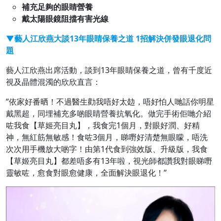
補充足夠的眼睛營養
戴太陽眼鏡阻擋有害光線
▼藝人江欣燕大談13年眼睛保養之道 1招解決併發眼退化問
題
藝人江欣燕出席活動，談到13年眼睛保養之道，曾有千度近
視及晶體混濁的欣欣直言：
”依家好番晒！不過醫生勸我唔好太攰，唔好怕人哋話你明星
戴黑超，同埋補充多啲眼睛營養抗氧化。做完手術佢哋介紹
咗我食【草姬亮目丸】，我食完1個月，對眼好潤、好精
神，無紅筋無敏感！食咗3個月，睇嘢好清楚無眼矇，唔洗
次次用手機放大啲字！由第1代食到強效版、升級版，我食
【草姬亮目丸】都差唔多有13年啦，視光師都讚我對眼睇嘢
靈敏咗，愈食對眼愈健康，全面解決眼退化！”