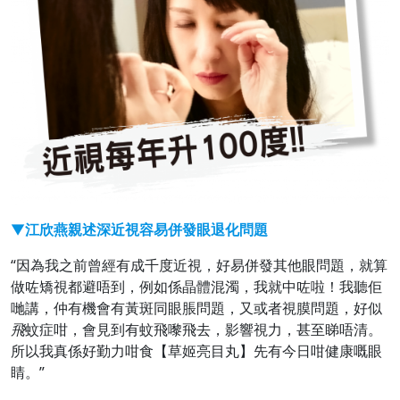
▼
江欣燕親述深近視容易併發眼退化問題
“因為我之前曾經有成千度近視，好易併發其他眼問題，就算
做咗矯視都避唔到，例如係晶體混濁，我就中咗啦！我聽佢
哋講，仲有機會有黃斑同眼脹問題，又或者視膜問題，好似
飛
蚊症咁，會見到有蚊飛嚟飛去，影響視力，甚至睇唔清。
所以我真係好勤力咁食【草姬亮目丸】先有今日咁健康嘅眼
睛。”