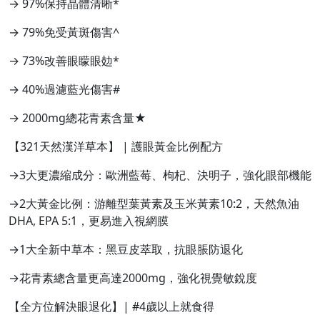
→ 97%保持晶體清晰*
→ 79%免受黃斑傷害^
→ 73%改善眼矇眼攰*
→ 40%過濾藍光傷害#
→ 2000mg總花青素含量★
【321天然漢洋草本】 | 護眼黃金比例配方
→3大更濃縮成分：歐洲藍莓、枸杞、決明子，強化眼部機能
→2大黃金比例：游離型葉黃素及玉米黃素10:2，天然魚油
DHA, EPA 5:1，更易進入視網膜
→1大全新中草本：黑豆皮萃取，抗眼脹防退化
→花青素總含量更高達2000mg，強化視覺敏銳度
【全方位解決眼退化】| #4歲以上就食得