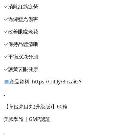
✓消除紅筋疲勞
✓過濾藍光傷害
✓改善眼矇老花
✓保持晶體清晰
✓平衡淚液分泌
✓護黃斑眼健康
產品資料: https://bit.ly/3hzaiGY
.
【草姬亮目丸(升級版)】60粒
美國製造｜GMP認証
.