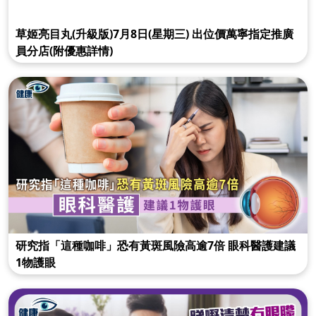
草姬亮目丸(升級版)7月8日(星期三) 出位價萬寧指定推廣
員分店(附優惠詳情)
研究指「這種咖啡」恐有黃斑風險高逾7倍 眼科醫護建議
1物護眼