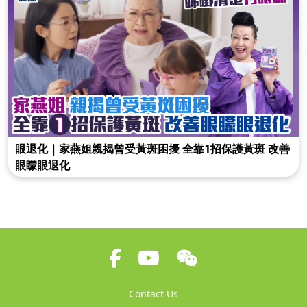
眼退化｜家燕姐親揭曾受黃斑困擾 全靠1招保護黃斑 改善
眼矇眼退化
Contact Us