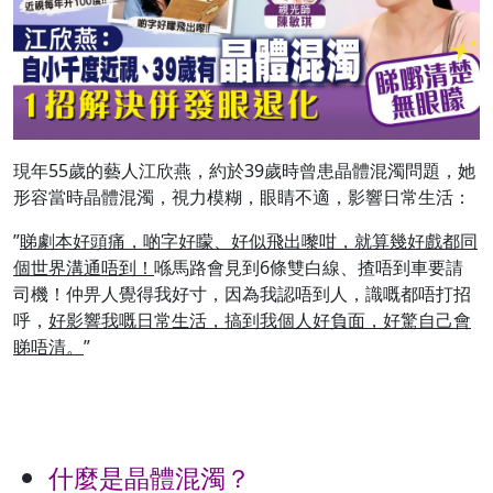
現年55歲的藝人江欣燕，約於39歲時曾患晶體混濁問題，她
形容當時晶體混濁，視力模糊，眼睛不適，影響日常生活：
”
睇劇本好頭痛，啲字好矇、好似飛出嚟咁，就算幾好戲都同
個世界溝通唔到！
喺馬路會見到6條雙白線、揸唔到車要請
司機！仲畀人覺得我好寸，因為我認唔到人，識嘅都唔打招
呼，
好影響我嘅日常生活，搞到我個人好負面，好驚自己會
睇唔清。
”
什麼是晶體混濁？