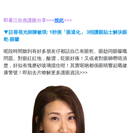
即看江欣燕護眼分享>>>
按此
<<<
▼註冊視光師陳敏琪: 1秒測「眼退化」 3️招護眼貼士解決眼
乾‧眼矇
呢段時間聽到有好多朋友仔都話自己有眼乾、眼攰同眼矇嘅
問題。對眼紅紅地，酸澀，眨眼好痛！又或者對眼睇嘢唔清
楚，好似有塊磨砂玻璃擋住咁！其實呢啲都係眼睛響起嘅健
康警號！即刻去片瞭解更多護眼資訊>>>